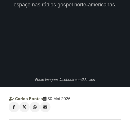
CRISTÃOS
espaço nas rádios gospel norte-americanas.
TEORIA
MUSICAL
MINI
DOC
REVIEW
PLAYBACK
Fonte Imagem: facebook.com/33miles
AUTORES
DA
Carlos Fontes
30 Mai 2026
HARPA
LISTAS