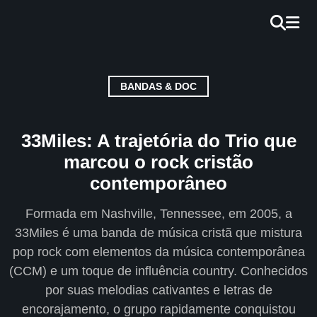
×
INÍCIO
BANDAS & DOC
BLOG
EBOOK
33Miles: A trajetória do Trio que
GRÁTIS
marcou o rock cristão
contemporâneo
GUITAR
COVER
Formada em Nashville, Tennessee, em 2005, a
33Miles é uma banda de música cristã que mistura
CIFRA
pop rock com elementos da música contemporânea
VÍDEO
(CCM) e um toque de influência country. Conhecidos
por suas melodias cativantes e letras de
HINOS
encorajamento, o grupo rapidamente conquistou