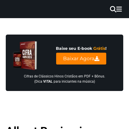
×
INÍCIO
BLOG
Baixe seu E-book
Grátis
!
EBOOK
Baixar Agora
GRÁTIS
GUITAR
Cifras de Clássicos Hinos Cristãos em PDF + Bônus.
(Dica
VITAL
para iniciantes na música)
COVER
CIFRA
VÍDEO
HINOS