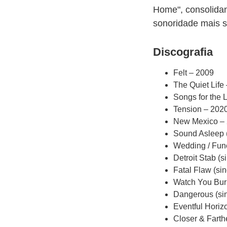
Home", consolidan
sonoridade mais s
Discografia
Felt – 2009
The Quiet Life
Songs for the 
Tension – 202
New Mexico –
Sound Asleep (
Wedding / Fune
Detroit Stab (s
Fatal Flaw (si
Watch You Burn
Dangerous (sin
Eventful Horiz
Closer & Farth