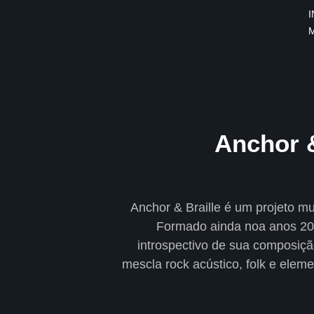
I
×
INÍCIO
BLOG
EBOOK
Anchor &
GRÁTIS
GUITAR
COVER
Anchor & Braille é um projeto mu
Formado ainda noa anos 200
CIFRA
introspectivo de sua composiç
VÍDEO
mescla rock acústico, folk e eleme
HINOS