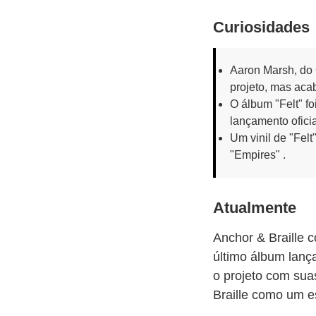
Curiosidades
Aaron Marsh, do 
projeto, mas aca
O álbum "Felt" f
lançamento ofici
Um vinil de "Fel
"Empires" .
Atualmente
Anchor & Braille 
último álbum lanç
o projeto com sua
Braille como um e