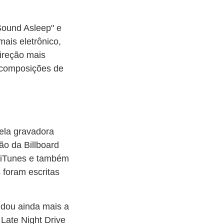
Sound Asleep" e
mais eletrônico,
ireção mais
s composições de
pela gravadora
ão da Billboard
no iTunes e também
 foram escritas
ndou ainda mais a
 Late Night Drive