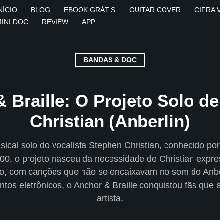
NÍCIO
BLOG
EBOOK GRÁTIS
GUITAR COVER
CIFRA 
MINI DOC
REVIEW
APP
BANDAS & DOC
 Braille: O Projeto Solo d
Christian (Anberlin)
sical solo do vocalista Stephen Christian, conhecido por
0, o projeto nasceu da necessidade de Christian expre
ão, com canções que não se encaixavam no som do Anb
ntos eletrônicos, o Anchor & Braille conquistou fãs que
artista.