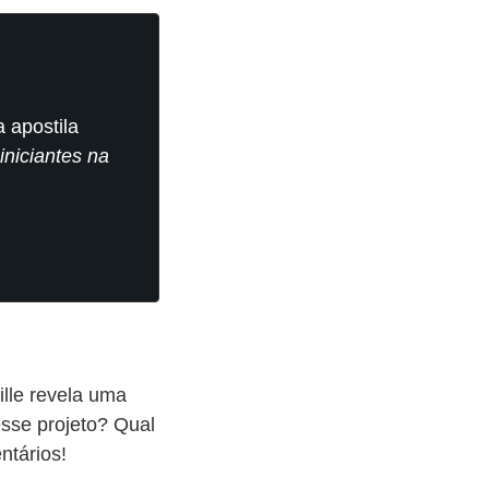
 apostila
iniciantes na
lle revela uma
esse projeto? Qual
tários!