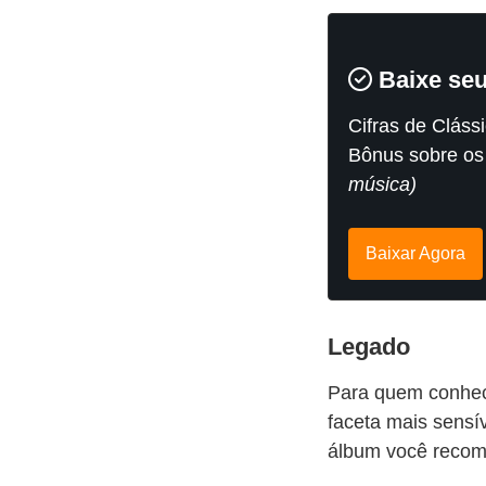
Baixe se
Cifras de Cláss
Bônus sobre os
música)
Baixar Agora
Legado
Para quem conhece
faceta mais sensí
álbum você recom