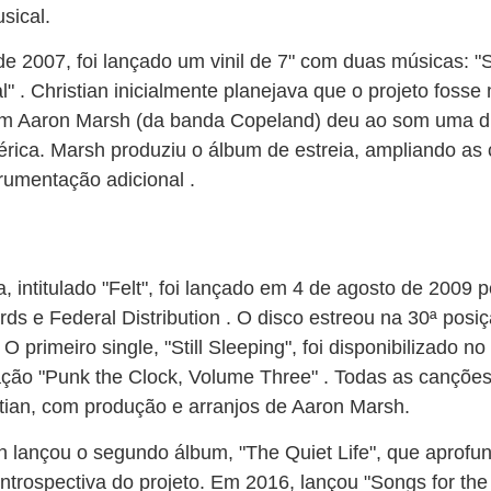
sical.
de 2007, foi lançado um vinil de 7" com duas músicas: "
" . Christian inicialmente planejava que o projeto fosse 
om Aaron Marsh (da banda Copeland) deu ao som uma d
érica. Marsh produziu o álbum de estreia, ampliando a
rumentação adicional .
, intitulado "Felt", foi lançado em 4 de agosto de 2009 
s e Federal Distribution . O disco estreou na 30ª posiç
O primeiro single, "Still Sleeping", foi disponibilizado 
ação "Punk the Clock, Volume Three" . Todas as canções
tian, com produção e arranjos de Aaron Marsh.
n lançou o segundo álbum, "The Quiet Life", que aprofu
introspectiva do projeto. Em 2016, lançou "Songs for the