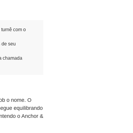
a turnê com o
s de seu
ita chamada
sob o nome. O
segue equilibrando
antendo o Anchor &