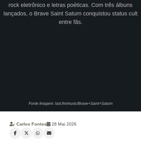
CRISTÃOS
rock eletrônico e letras poéticas. Com três álbuns
lançados, o Brave Saint Saturn conquistou status cult
TEORIA
entre fãs.
MUSICAL
MINI
DOC
REVIEW
PLAYBACK
AUTORES
Fonte Imagem: last.fm/music/Brave+Saint+Saturn
DA
HARPA
Carlos Fontes
28 Mai 2026
LISTAS