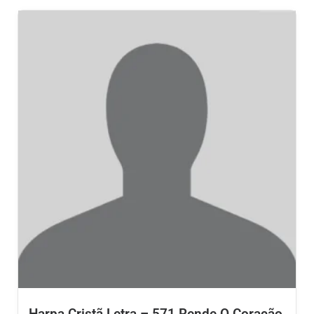
Harpa Cristã Letra – 571 Rende O Coração