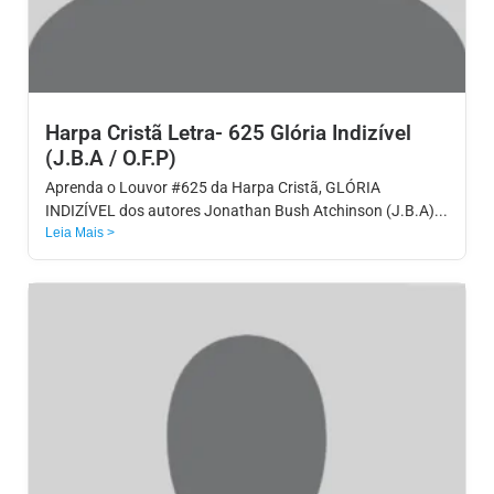
Harpa Cristã Letra- 625 Glória Indizível
(J.B.A / O.F.P)
Aprenda o Louvor #625 da Harpa Cristã, GLÓRIA
INDIZÍVEL dos autores Jonathan Bush Atchinson (J.B.A)...
Leia Mais >