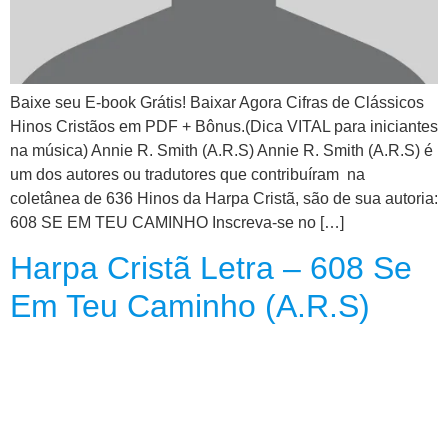
CRISTÃOS
TEORIA
MUSICAL
Baixe seu E-book Grátis! Baixar Agora Cifras de Clássicos
Hinos Cristãos em PDF + Bônus.(Dica VITAL para iniciantes
MINI
na música) Annie R. Smith (A.R.S) Annie R. Smith (A.R.S) é
DOC
um dos autores ou tradutores que contribuíram na
coletânea de 636 Hinos da Harpa Cristã, são de sua autoria:
REVIEW
608 SE EM TEU CAMINHO Inscreva-se no […]
PLAYBACK
Harpa Cristã Letra – 608 Se
Em Teu Caminho (A.R.S)
AUTORES
DA
HARPA
LISTAS