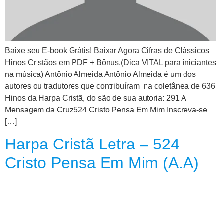
CRISTÃOS
TEORIA
MUSICAL
Baixe seu E-book Grátis! Baixar Agora Cifras de Clássicos
Hinos Cristãos em PDF + Bônus.(Dica VITAL para iniciantes
MINI
na música) Antônio Almeida Antônio Almeida é um dos
DOC
autores ou tradutores que contribuíram na coletânea de 636
Hinos da Harpa Cristã, do são de sua autoria: 291 A
REVIEW
Mensagem da Cruz524 Cristo Pensa Em Mim Inscreva-se
[…]
PLAYBACK
Harpa Cristã Letra – 524
AUTORES
Cristo Pensa Em Mim (A.A)
DA
HARPA
LISTAS