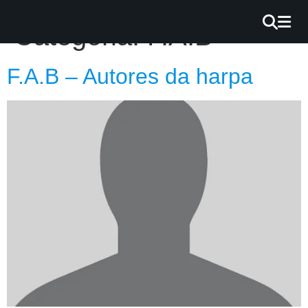
×
Categoria:
F.A.B
INÍCIO
F.A.B – Autores da harpa
BLOG
EBOOK
GRÁTIS
GUITAR
COVER
CIFRA
VÍDEO
HINOS