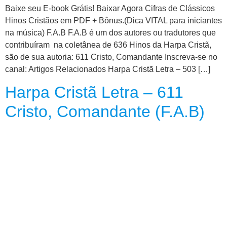
CRISTÃOS
Baixe seu E-book Grátis! Baixar Agora Cifras de Clássicos
Hinos Cristãos em PDF + Bônus.(Dica VITAL para iniciantes
TEORIA
na música) F.A.B F.A.B é um dos autores ou tradutores que
MUSICAL
contribuíram na coletânea de 636 Hinos da Harpa Cristã,
são de sua autoria: 611 Cristo, Comandante Inscreva-se no
MINI
canal: Artigos Relacionados Harpa Cristã Letra – 503 […]
DOC
Harpa Cristã Letra – 611
REVIEW
Cristo, Comandante (F.A.B)
PLAYBACK
AUTORES
DA
HARPA
LISTAS