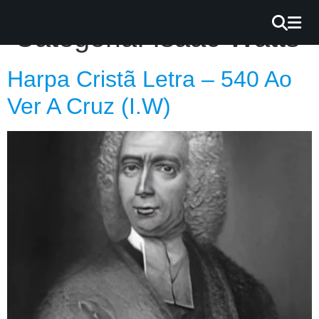
×
Categoria:
Isaac Watts
INÍCIO
Harpa Cristã Letra – 540 Ao
BLOG
Ver A Cruz (I.W)
EBOOK
GRÁTIS
GUITAR
COVER
CIFRA
VÍDEO
HINOS