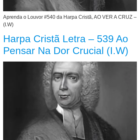
CRISTÃOS
TEORIA
Aprenda o Louvor #540 da Harpa Cristã, AO VER A CRUZ –
MUSICAL
(I.W)
Harpa Cristã Letra – 539 Ao
MINI
Pensar Na Dor Crucial (I.W)
DOC
REVIEW
PLAYBACK
AUTORES
DA
HARPA
LISTAS