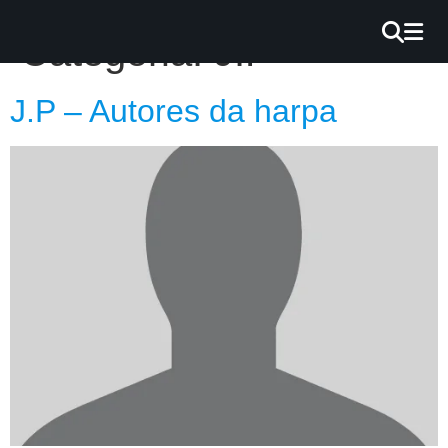
×
Categoria:
J.P
INÍCIO
J.P – Autores da harpa
BLOG
EBOOK
GRÁTIS
GUITAR
COVER
CIFRA
VÍDEO
HINOS