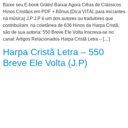
CRISTÃOS
Baixe seu E-book Grátis! Baixar Agora Cifras de Clássicos
Hinos Cristãos em PDF + Bônus.(Dica VITAL para iniciantes
TEORIA
na música) J.P J.P é um dos autores ou tradutores que
MUSICAL
contribuíram na coletânea de 636 Hinos da Harpa Cristã,
são de sua autoria: 550 Breve Ele Volta Inscreva-se no
MINI
canal: Artigos Relacionados Harpa Cristã Letra – […]
DOC
Harpa Cristã Letra – 550
REVIEW
Breve Ele Volta (J.P)
PLAYBACK
AUTORES
DA
HARPA
LISTAS