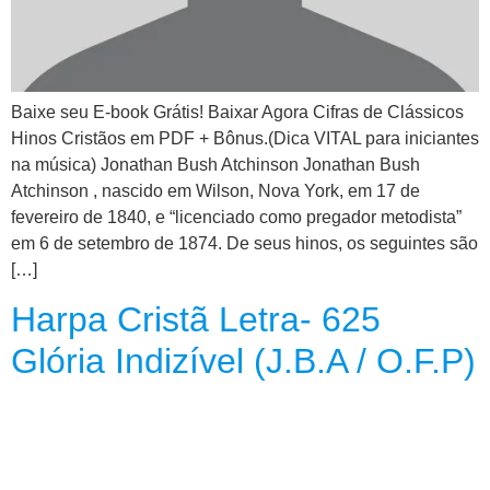
CRISTÃOS
TEORIA
MUSICAL
Baixe seu E-book Grátis! Baixar Agora Cifras de Clássicos
Hinos Cristãos em PDF + Bônus.(Dica VITAL para iniciantes
MINI
na música) Jonathan Bush Atchinson Jonathan Bush
DOC
Atchinson , nascido em Wilson, Nova York, em 17 de
fevereiro de 1840, e “licenciado como pregador metodista”
REVIEW
em 6 de setembro de 1874. De seus hinos, os seguintes são
[…]
PLAYBACK
Harpa Cristã Letra- 625
AUTORES
Glória Indizível (J.B.A / O.F.P)
DA
HARPA
LISTAS