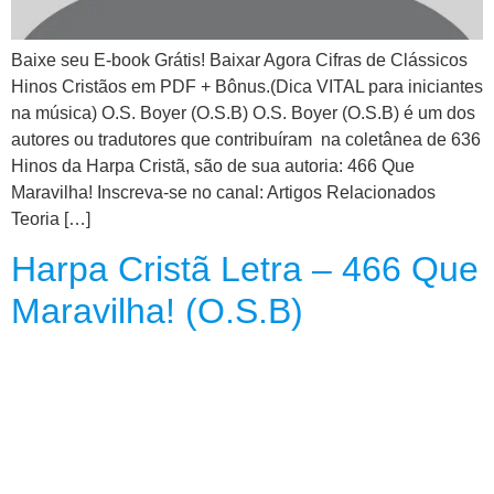
CRISTÃOS
TEORIA
Baixe seu E-book Grátis! Baixar Agora Cifras de Clássicos
MUSICAL
Hinos Cristãos em PDF + Bônus.(Dica VITAL para iniciantes
na música) O.S. Boyer (O.S.B) O.S. Boyer (O.S.B) é um dos
autores ou tradutores que contribuíram na coletânea de 636
MINI
Hinos da Harpa Cristã, são de sua autoria: 466 Que
DOC
Maravilha! Inscreva-se no canal: Artigos Relacionados
Teoria […]
REVIEW
Harpa Cristã Letra – 466 Que
PLAYBACK
Maravilha! (O.S.B)
AUTORES
DA
HARPA
LISTAS