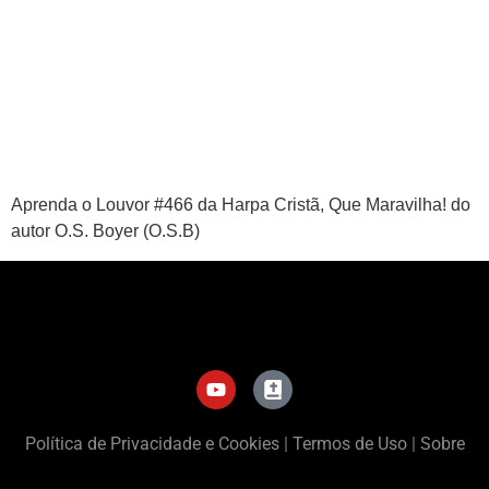
APP
WINDOWS
Aprenda o Louvor #466 da Harpa Cristã, Que Maravilha! do
autor O.S. Boyer (O.S.B)
Política de Privacidade e Cookies
|
Termos de Uso
|
Sobre