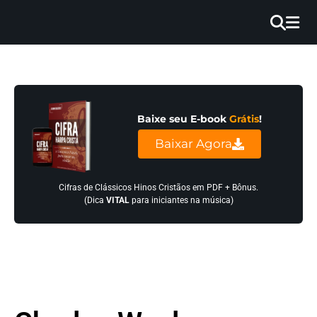
×
INÍCIO
BLOG
Baixe seu E-book
Grátis
!
EBOOK
Baixar Agora
GRÁTIS
GUITAR
Cifras de Clássicos Hinos Cristãos em PDF + Bônus.
(Dica
VITAL
para iniciantes na música)
COVER
CIFRA
VÍDEO
HINOS