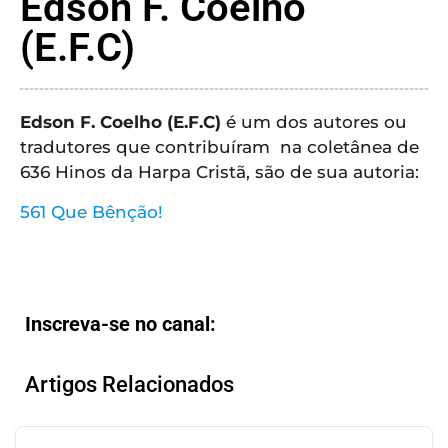
Edson F. Coelho
CRISTÃOS
(E.F.C)
TEORIA
MUSICAL
Edson F. Coelho (E.F.C)
é um dos autores ou
MINI
tradutores que contribuíram na coletânea de
DOC
636 Hinos da Harpa Cristã, são de sua autoria:
REVIEW
561 Que Bênção!
PLAYBACK
AUTORES
Inscreva-se no canal:
DA
HARPA
Artigos Relacionados
LISTAS