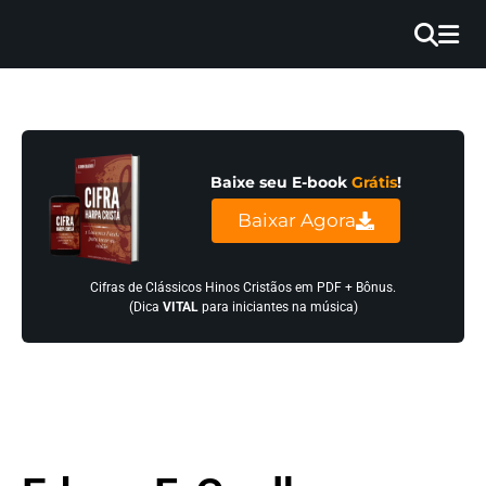
×
INÍCIO
BLOG
Baixe seu E-book
Grátis
!
EBOOK
Baixar Agora
GRÁTIS
GUITAR
Cifras de Clássicos Hinos Cristãos em PDF + Bônus.
(Dica
VITAL
para iniciantes na música)
COVER
CIFRA
VÍDEO
HINOS