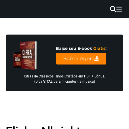
×
INÍCIO
BLOG
Baixe seu E-book
Grátis
!
EBOOK
Baixar Agora
GRÁTIS
GUITAR
Cifras de Clássicos Hinos Cristãos em PDF + Bônus.
(Dica
VITAL
para iniciantes na música)
COVER
CIFRA
VÍDEO
HINOS