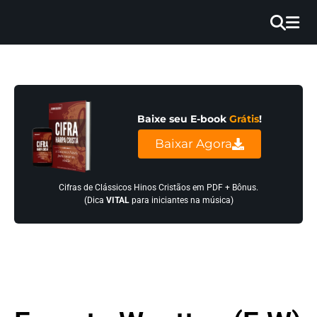
×
INÍCIO
BLOG
Baixe seu E-book
Grátis
!
EBOOK
Baixar Agora
GRÁTIS
GUITAR
Cifras de Clássicos Hinos Cristãos em PDF + Bônus.
(Dica
VITAL
para iniciantes na música)
COVER
CIFRA
VÍDEO
HINOS