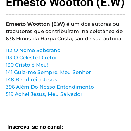
Ernesto Wootton (E.W)
CRISTÃOS
TEORIA
MUSICAL
Ernesto Wootton (E.W)
é um dos autores ou
tradutores que contribuíram na coletânea de
MINI
636 Hinos da Harpa Cristã, são de sua autoria:
DOC
112 O Nome Soberano
113 O Celeste Diretor
REVIEW
130 Cristo é Meu!
141 Guia-me Sempre, Meu Senhor
PLAYBACK
148 Bendirei a Jesus
396 Além Do Nosso Entendimento
AUTORES
519 Achei Jesus, Meu Salvador
DA
HARPA
LISTAS
Inscreva-se no canal: