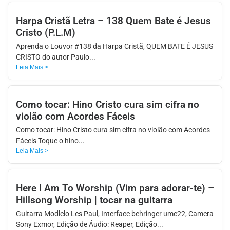
APP
Harpa Cristã Letra – 138 Quem Bate é Jesus
WINDOWS
Cristo (P.L.M)
Aprenda o Louvor #138 da Harpa Cristã, QUEM BATE É JESUS
CRISTO do autor Paulo...
Leia Mais >
Como tocar: Hino Cristo cura sim cifra no
violão com Acordes Fáceis
Como tocar: Hino Cristo cura sim cifra no violão com Acordes
Fáceis Toque o hino...
Leia Mais >
Here I Am To Worship (Vim para adorar-te) –
Hillsong Worship | tocar na guitarra
Guitarra Modlelo Les Paul, Interface behringer umc22, Camera
Sony Exmor, Edição de Áudio: Reaper, Edição...