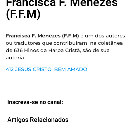
Francisca F. Menezes
CRISTÃOS
(F.F.M)
TEORIA
MUSICAL
Francisca F. Menezes (F.F.M)
é um dos autores
MINI
ou tradutores que contribuíram na coletânea
DOC
de 636 Hinos da Harpa Cristã, são de sua
autoria:
REVIEW
412 JESUS CRISTO, BEM AMADO
PLAYBACK
AUTORES
DA
Inscreva-se no canal:
HARPA
Artigos Relacionados
LISTAS