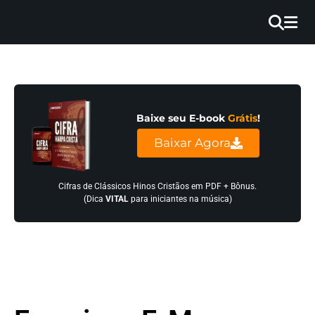
×
INÍCIO
BLOG
Baixe seu E-book
Grátis
!
EBOOK
Baixar Agora
GRÁTIS
GUITAR
Cifras de Clássicos Hinos Cristãos em PDF + Bônus.
(Dica
VITAL
para iniciantes na música)
COVER
CIFRA
VÍDEO
HINOS