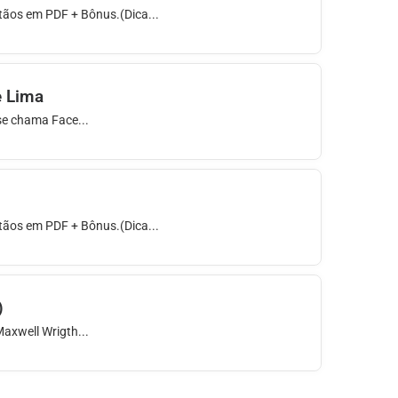
stãos em PDF + Bônus.(Dica...
e Lima
se chama Face...
stãos em PDF + Bônus.(Dica...
)
axwell Wrigth...