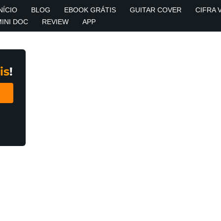
NÍCIO
BLOG
EBOOK GRÁTIS
GUITAR COVER
CIFRA 
MINI DOC
REVIEW
APP
is
!