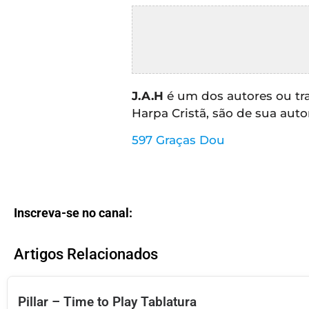
CRISTÃOS
TEORIA
MUSICAL
MINI
J.A.H
é um dos autores ou tr
DOC
Harpa Cristã, são de sua autor
597 Graças Dou
REVIEW
PLAYBACK
Inscreva-se no canal:
AUTORES
DA
HARPA
Artigos Relacionados
LISTAS
Pillar – Time to Play Tablatura