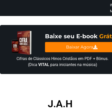
I
×
INÍCIO
BLOG
Baixe seu E-book
Grát
EBOOK
Baixar Agora
GRÁTIS
Cifras de Clássicos Hinos Cristãos em PDF + Bônus.
(Dica
VITAL
para iniciantes na música)
GUITAR
COVER
CIFRA
VÍDEO
J.A.H
HINOS