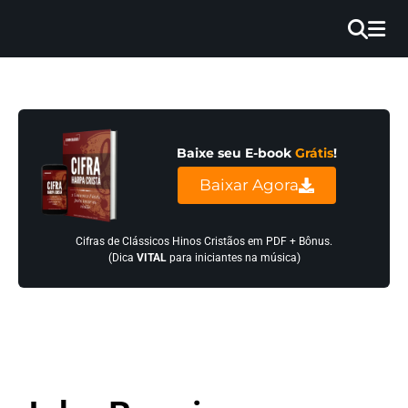
×
INÍCIO
BLOG
Baixe seu E-book
Grátis
!
EBOOK
Baixar Agora
GRÁTIS
GUITAR
Cifras de Clássicos Hinos Cristãos em PDF + Bônus.
(Dica
VITAL
para iniciantes na música)
COVER
CIFRA
VÍDEO
HINOS