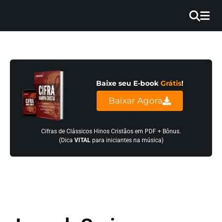
×
INÍCIO
BLOG
Baixe seu E-book
Grátis
!
EBOOK
Baixar Agora
GRÁTIS
GUITAR
Cifras de Clássicos Hinos Cristãos em PDF + Bônus.
(Dica
VITAL
para iniciantes na música)
COVER
CIFRA
VÍDEO
HINOS