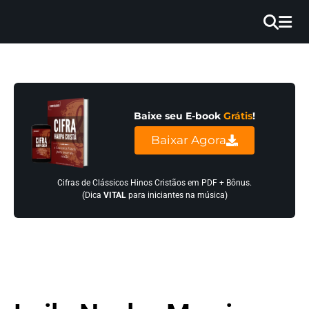
×
INÍCIO
BLOG
Baixe seu E-book
Grátis
!
EBOOK
Baixar Agora
GRÁTIS
GUITAR
Cifras de Clássicos Hinos Cristãos em PDF + Bônus.
(Dica
VITAL
para iniciantes na música)
COVER
CIFRA
VÍDEO
HINOS