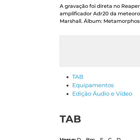
CRISTÃOS
A gravação foi direta no Reape
amplificador Adr20 da meteoro,
TEORIA
Marshall. Álbum: Metamorphosis
MUSICAL
MINI
DOC
REVIEW
TAB
PLAYBACK
Equipamentos
Edição Áudio e Vídeo
AUTORES
DA
HARPA
TAB
LISTAS
Verso:
D – Bm – F – C – D