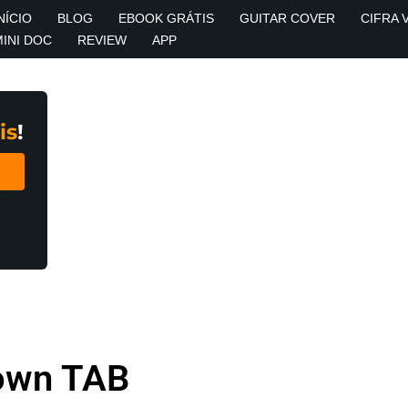
NÍCIO
BLOG
EBOOK GRÁTIS
GUITAR COVER
CIFRA 
MINI DOC
REVIEW
APP
is
!
Down TAB