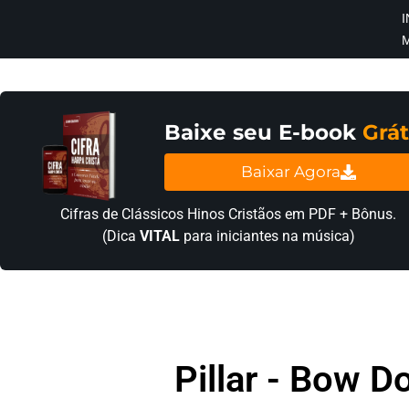
I
×
INÍCIO
BLOG
Baixe seu E-book
Grát
EBOOK
Baixar Agora
GRÁTIS
Cifras de Clássicos Hinos Cristãos em PDF + Bônus.
(Dica
VITAL
para iniciantes na música)
GUITAR
COVER
CIFRA
VÍDEO
Pillar - Bow 
HINOS