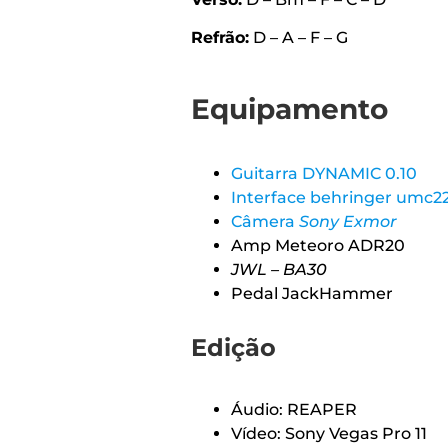
APP
Refrão:
D – A – F – G
WINDOWS
Equipamento
Guitarra DYNAMIC 0.10
Interface behringer umc2
Câmera
Sony Exmor
Amp Meteoro ADR20
JWL – BA30
Pedal JackHammer
Edição
Áudio: REAPER
Vídeo: Sony Vegas Pro 11