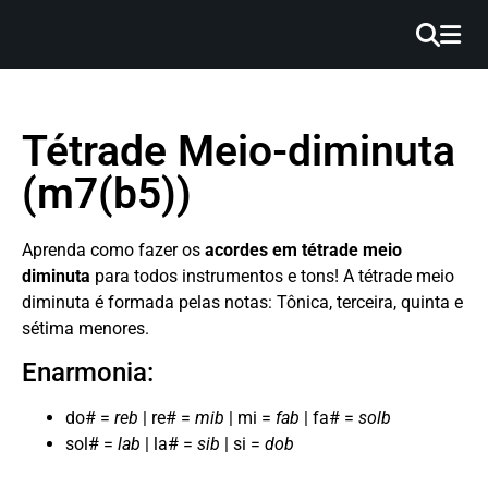
×
INÍCIO
Tétrade Meio-diminuta
BLOG
(m7(b5))
EBOOK
GRÁTIS
Aprenda como fazer os
acordes em tétrade
meio
diminuta
para todos instrumentos e tons! A tétrade meio
GUITAR
diminuta é formada pelas notas: Tônica, terceira, quinta e
COVER
sétima menores.
Enarmonia:
CIFRA
VÍDEO
do# =
reb
| re# =
mib
| mi =
fab
| fa# =
solb
sol# =
lab
| la# =
sib
| si =
dob
HINOS