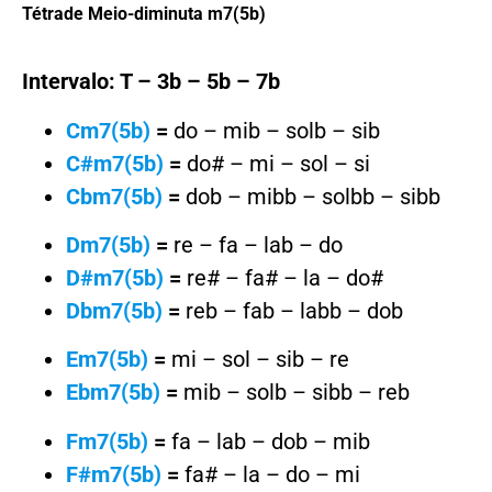
Tétrade Meio-diminuta m7(5b)
Intervalo: T – 3b – 5b – 7b
Cm7(5b)
=
do – mib – solb – sib
C#m7(5b)
=
do# – mi – sol – si
Cbm7(5b)
=
dob – mibb – solbb – sibb
Dm7(5b)
=
re – fa – lab – do
D#m7(5b)
=
re# – fa# – la – do#
Dbm7(5b)
=
reb – fab – labb – dob
Em7(5b)
=
mi – sol – sib – re
Ebm7(5b)
=
mib – solb – sibb – reb
Fm7(5b)
=
fa – lab – dob – mib
F#m7(5b)
=
fa# – la – do – mi