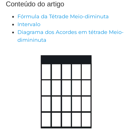
CRISTÃOS
Conteúdo do artigo
TEORIA
Fórmula da Tétrade Meio-diminuta
MUSICAL
Intervalo
Diagrama dos Acordes em tétrade Meio-
MINI
dimininuta
DOC
REVIEW
PLAYBACK
AUTORES
DA
HARPA
LISTAS