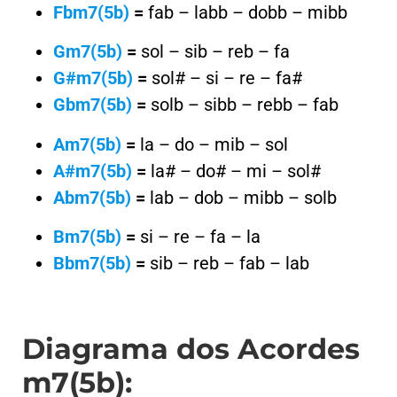
Fbm7(5b)
=
fab – labb – dobb – mibb
Gm7(5b)
=
sol – sib – reb – fa
G#m7(5b)
=
sol# – si – re – fa#
Gbm7(5b)
=
solb – sibb – rebb – fab
Am7(5b)
=
la – do – mib – sol
A#m7(5b)
=
la# – do# – mi – sol#
Abm7(5b)
=
lab – dob – mibb – solb
Bm7(5b)
=
si – re – fa – la
Bbm7(5b)
=
sib – reb – fab – lab
Diagrama dos Acordes
m7(5b):