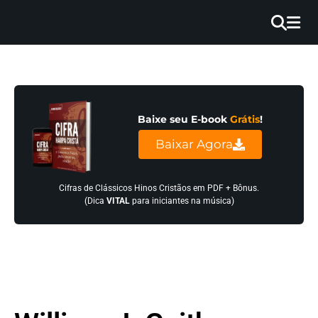
×
INÍCIO
BLOG
Baixe seu E-book
Grátis
!
EBOOK
Baixar Agora
GRÁTIS
GUITAR
Cifras de Clássicos Hinos Cristãos em PDF + Bônus.
(Dica
VITAL
para iniciantes na música)
COVER
CIFRA
VÍDEO
HINOS