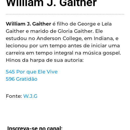
William J. Gaither
CRISTÃOS
TEORIA
MUSICAL
William J. Gaither
é filho de George e Lela
Gaither e marido de Gloria Gaither. Ele
MINI
estudou no Anderson College, em Indiana, e
DOC
lecionou por um tempo antes de iniciar uma
carreira em tempo integral na música gospel.
REVIEW
Hinos da harpa de sua autoria:
545 Por que Ele Vive
PLAYBACK
596 Gratidão
AUTORES
Fonte:
W.J.G
DA
HARPA
LISTAS
Inscreva-se no canal: