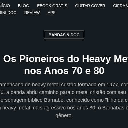
NÍCIO
BLOG
EBOOK GRÁTIS
GUITAR COVER
CIFRA 
MINI DOC
REVIEW
APP
BANDAS & DOC
 Os Pioneiros do Heavy Met
nos Anos 70 e 80
americana de heavy metal cristão formada em 1977, co
986, a banda abriu caminho para o metal cristão com se
personagem bíblico Barnabé, conhecido como "filho da
 heavy metal mais agressivo nos anos 80, o Barnabas co
gênero.