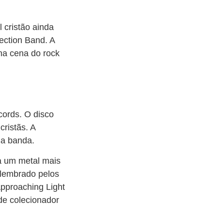
 cristão ainda
ection Band. A
na cena do rock
cords. O disco
ristãs. A
da banda.
a um metal mais
 lembrado pelos
Approaching Light
de colecionador