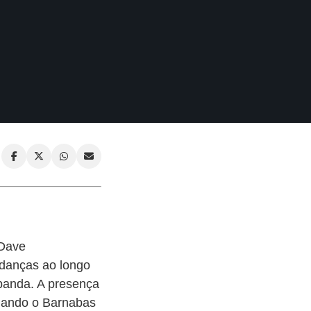
 Dave
udanças ao longo
banda. A presença
rnando o Barnabas