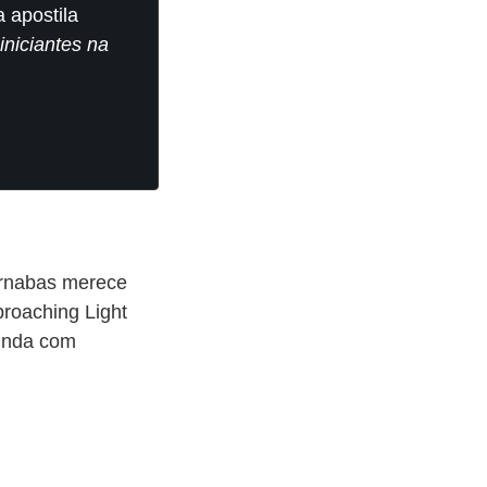
 apostila
iniciantes na
Barnabas merece
proaching Light
ainda com