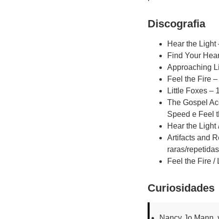
Discografia
Hear the Light 
Find Your Hear
Approaching Li
Feel the Fire –
Little Foxes – 
The Gospel Acc
Speed e Feel t
Hear the Light
Artifacts and 
raras/repetidas
Feel the Fire /
Curiosidades
Nancy Jo Mann, v