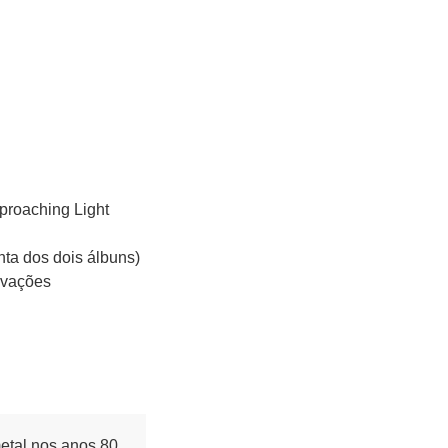
proaching Light
nta dos dois álbuns)
avações
etal nos anos 80,