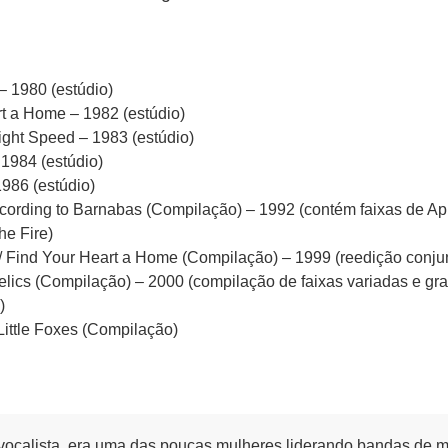
– 1980 (estúdio)
t a Home – 1982 (estúdio)
ght Speed – 1983 (estúdio)
 1984 (estúdio)
1986 (estúdio)
ording to Barnabas (Compilação) – 1992 (contém faixas de Ap
he Fire)
 / Find Your Heart a Home (Compilação) – 1999 (reedição conju
Relics (Compilação) – 2000 (compilação de faixas variadas e gr
)
 Little Foxes (Compilação)
ocalista, era uma das poucas mulheres liderando bandas de m