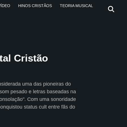
VÍDEO
HINOS CRISTÃOS
TEORIA MUSICAL
al Cristão
nsiderada uma das pioneiras do
u som pesado e letras baseadas na
 consolação". Com uma sonoridade
nquistou status cult entre fãs do