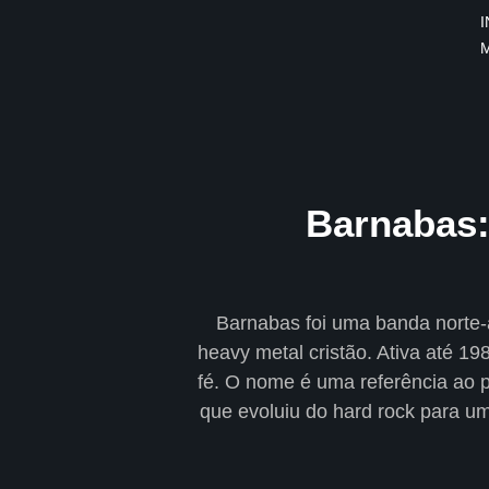
I
×
INÍCIO
BLOG
EBOOK
Barnabas:
GRÁTIS
GUITAR
COVER
Barnabas foi uma banda norte-
heavy metal cristão. Ativa até 1
CIFRA
fé. O nome é uma referência ao 
VÍDEO
que evoluiu do hard rock para um
HINOS