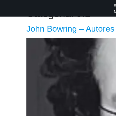
I
×
Categoria:
J.B
INÍCIO
John Bowring – Autores
BLOG
EBOOK
GRÁTIS
GUITAR
COVER
CIFRA
VÍDEO
HINOS