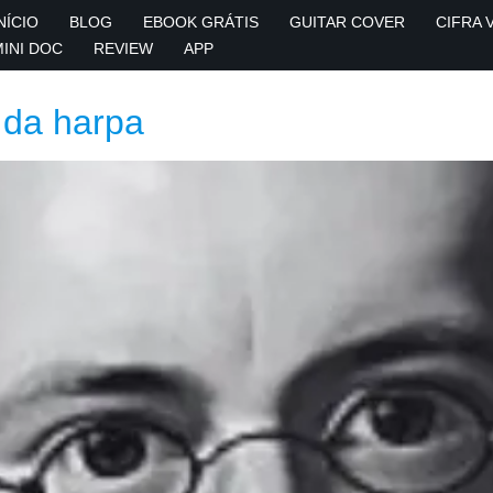
NÍCIO
BLOG
EBOOK GRÁTIS
GUITAR COVER
CIFRA 
MINI DOC
REVIEW
APP
 da harpa