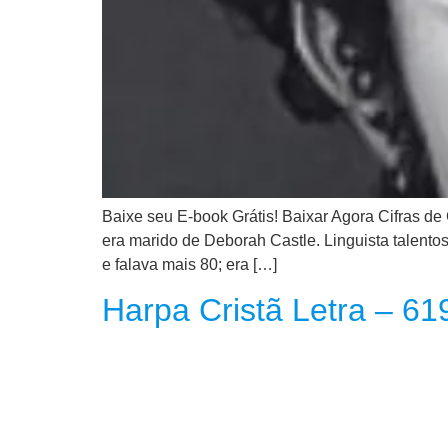
CRISTÃOS
TEORIA
MUSICAL
MINI
DOC
REVIEW
Baixe seu E-book Grátis! Baixar Agora Cifras d
era marido de Deborah Castle. Linguista talento
PLAYBACK
e falava mais 80; era […]
Harpa Cristã Letra – 61
AUTORES
DA
HARPA
LISTAS