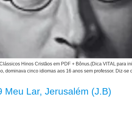
e Clássicos Hinos Cristãos em PDF + Bônus.(Dica VITAL para i
so, dominava cinco idiomas aos 16 anos sem professor. Diz-se 
9 Meu Lar, Jerusalém (J.B)