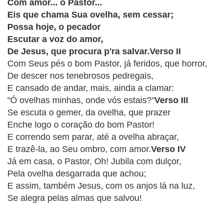
CRISTÃOS
Com amor... o Pastor...
Eis que chama Sua ovelha, sem cessar;
TEORIA
Possa hoje, o pecador
MUSICAL
Escutar a voz do amor,
De Jesus, que procura p'ra salvar.Verso II
MINI
Com Seus pés o bom Pastor, já feridos, que horror,
De descer nos tenebrosos pedregais,
DOC
E cansado de andar, mais, ainda a clamar:
"Ó ovelhas minhas, onde vós estais?"
Verso III
REVIEW
Se escuta o gemer, da ovelha, que prazer
Enche logo o coração do bom Pastor!
PLAYBACK
E correndo sem parar, até a ovelha abraçar,
E trazê-la, ao Seu ombro, com amor.
Verso IV
AUTORES
Já em casa, o Pastor, Oh! Jubila com dulçor,
DA
Pela ovelha desgarrada que achou;
HARPA
E assim, também Jesus, com os anjos lá na luz,
Se alegra pelas almas que salvou!
LISTAS