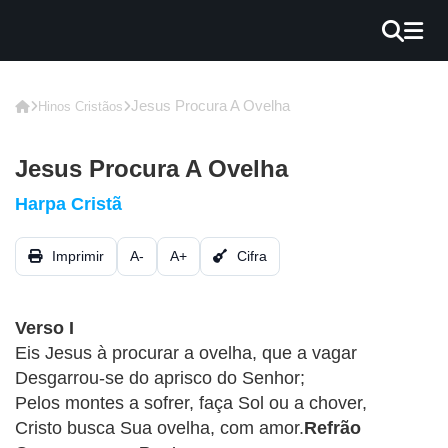
×
INÍCIO
Jesus Procura A Ovelha
Hinos Cristãos
BLOG
Jesus Procura A Ovelha
EBOOK
Harpa Cristã
GRÁTIS
Imprimir
A-
A+
Cifra
GUITAR
COVER
Verso I
CIFRA
Eis Jesus à procurar a ovelha, que a vagar
VÍDEO
Desgarrou-se do aprisco do Senhor;
Pelos montes a sofrer, faça Sol ou a chover,
HINOS
Cristo busca Sua ovelha, com amor.
Refrão