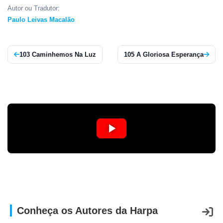
APP
Autor ou Tradutor:
Paulo Leivas Macalão
WINDOWS
103 Caminhemos Na Luz
105 A Gloriosa Esperança
Conheça os Autores da Harpa