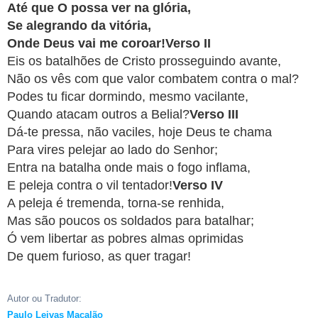
Até que O possa ver na glória,
APP
Se alegrando da vitória,
WINDOWS
Onde Deus vai me coroar!Verso II
Eis os batalhões de Cristo prosseguindo avante,
Não os vês com que valor combatem contra o mal?
Podes tu ficar dormindo, mesmo vacilante,
Quando atacam outros a Belial?
Verso III
Dá-te pressa, não vaciles, hoje Deus te chama
Para vires pelejar ao lado do Senhor;
Entra na batalha onde mais o fogo inflama,
E peleja contra o vil tentador!
Verso IV
A peleja é tremenda, torna-se renhida,
Mas são poucos os soldados para batalhar;
Ó vem libertar as pobres almas oprimidas
De quem furioso, as quer tragar!
Autor ou Tradutor:
Paulo Leivas Macalão