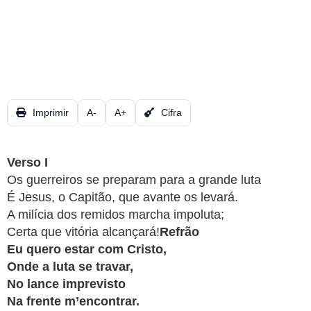
CRISTÃOS
TEORIA
MUSICAL
MINI
DOC
Imprimir
A-
A+
Cifra
REVIEW
Verso I
PLAYBACK
Os guerreiros se preparam para a grande luta
É Jesus, o Capitão, que avante os levará.
A milícia dos remidos marcha impoluta;
AUTORES
Certa que vitória alcançará!
Refrão
DA
Eu quero estar com Cristo,
HARPA
Onde a luta se travar,
No lance imprevisto
LISTAS
Na frente m’encontrar.