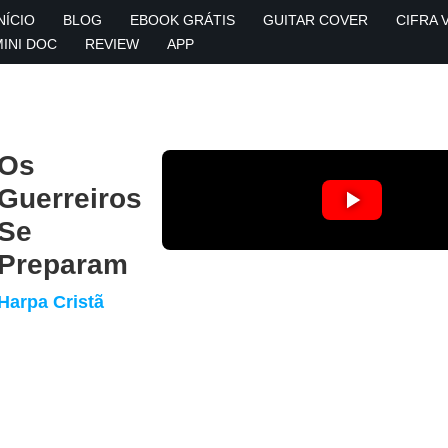
NÍCIO
BLOG
EBOOK GRÁTIS
GUITAR COVER
CIFRA 
MINI DOC
REVIEW
APP
Os
Guerreiros
Se
Preparam
Harpa Cristã