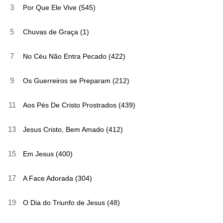
3
Por Que Ele Vive (545)
5
Chuvas de Graça (1)
7
No Céu Não Entra Pecado (422)
9
Os Guerreiros se Preparam (212)
11
Aos Pés De Cristo Prostrados (439)
13
Jesus Cristo, Bem Amado (412)
15
Em Jesus (400)
17
A Face Adorada (304)
19
O Dia do Triunfo de Jesus (48)