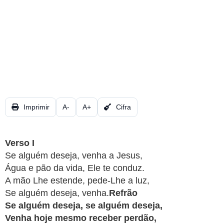
CRISTÃOS
TEORIA
MUSICAL
MINI
DOC
REVIEW
Imprimir
A-
A+
Cifra
PLAYBACK
Verso I
AUTORES
Se alguém deseja, venha a Jesus,
Água e pão da vida, Ele te conduz.
DA
A mão Lhe estende, pede-Lhe a luz,
HARPA
Se alguém deseja, venha.
Refrão
Se alguém deseja, se alguém deseja,
LISTAS
Venha hoje mesmo receber perdão,