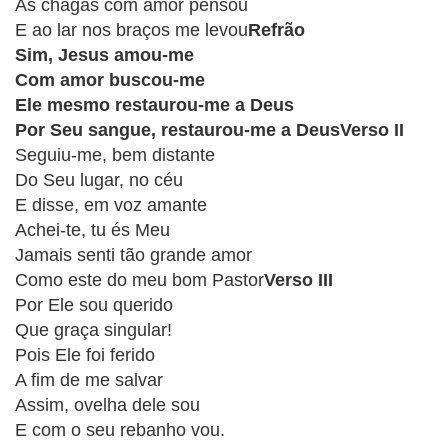
CRISTÃOS
As chagas com amor pensou
E ao lar nos braços me levou
Refrão
TEORIA
Sim, Jesus amou-me
MUSICAL
Com amor buscou-me
Ele mesmo restaurou-me a Deus
MINI
Por Seu sangue, restaurou-me a DeusVerso II
Seguiu-me, bem distante
DOC
Do Seu lugar, no céu
E disse, em voz amante
REVIEW
Achei-te, tu és Meu
Jamais senti tão grande amor
PLAYBACK
Como este do meu bom Pastor
Verso III
Por Ele sou querido
AUTORES
Que graça singular!
DA
Pois Ele foi ferido
HARPA
A fim de me salvar
Assim, ovelha dele sou
LISTAS
E com o seu rebanho vou.