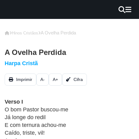
×
INÍCIO
A Ovelha Perdida
Hinos Cristãos
BLOG
A Ovelha Perdida
EBOOK
Harpa Cristã
GRÁTIS
Imprimir
A-
A+
Cifra
GUITAR
COVER
Verso I
CIFRA
O bom Pastor buscou-me
VÍDEO
Já longe do redil
E com ternura achou-me
HINOS
Caído, triste, vil!