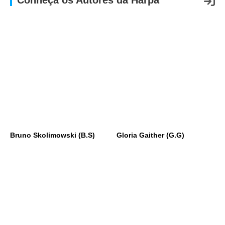
Conheça os Autores da Harpa
Bruno Skolimowski (B.S)
Gloria Gaither (G.G)