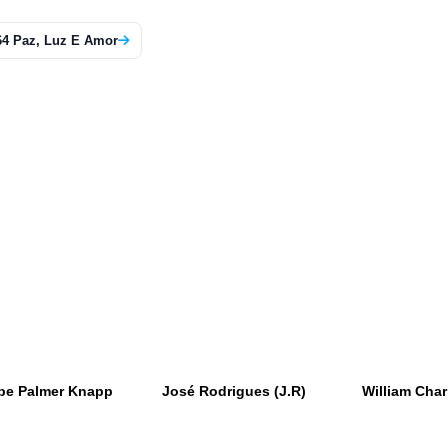
64 Paz, Luz E Amor
be Palmer Knapp
José Rodrigues (J.R)
William Char