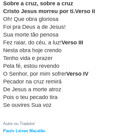
Sobre a cruz, sobre a cruz
APP
Cristo Jesus morreu por ti.Verso II
WINDOWS
Oh! Que obra gloriosa
Foi pra Deus a de Jesus!
Sua morte tão penosa
Fez raiar, do céu, a luz!
Verso III
Nesta obra hoje crendo
Tenho vida e prazer
Pela fé, estou revendo
O Senhor, por mim sofrer
Verso IV
Pecador na cruz remirá
De Jesus a morte atroz
Pois o teu pecado tira
Se ouvires Sua voz
Autor ou Tradutor:
Paulo Leivas Macalão