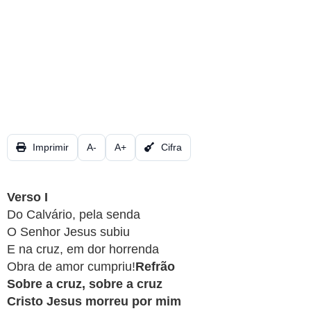
CRISTÃOS
TEORIA
MUSICAL
MINI
DOC
REVIEW
Imprimir
A-
A+
Cifra
PLAYBACK
Verso I
Do Calvário, pela senda
AUTORES
O Senhor Jesus subiu
DA
E na cruz, em dor horrenda
HARPA
Obra de amor cumpriu!
Refrão
Sobre a cruz, sobre a cruz
LISTAS
Cristo Jesus morreu por mim