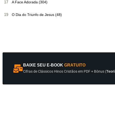
17
A Face Adorada (304)
19
O Dia do Triunfo de Jesus (48)
BAIXE SEU E-BOOK
GRATUITO
Cifras de Clássicos Hinos Cristãos em PDF + Bônus (
Teori