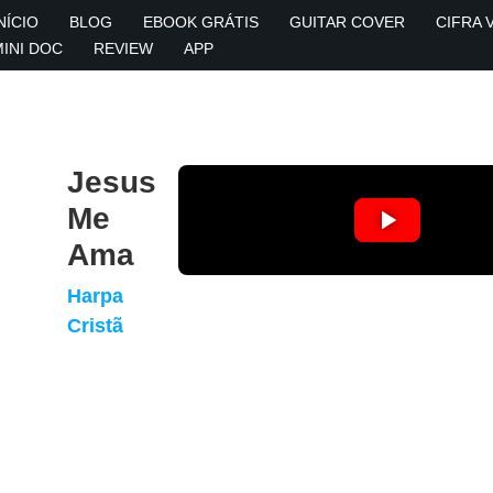
NÍCIO
BLOG
EBOOK GRÁTIS
GUITAR COVER
CIFRA 
MINI DOC
REVIEW
APP
Jesus
Me
Ama
Harpa
Cristã