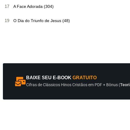
17
A Face Adorada (304)
19
O Dia do Triunfo de Jesus (48)
BAIXE SEU E-BOOK
GRATUITO
Cifras de Clássicos Hinos Cristãos em PDF + Bônus (
Teori