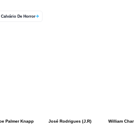
 Calvário De Horror
be Palmer Knapp
José Rodrigues (J.R)
William Char