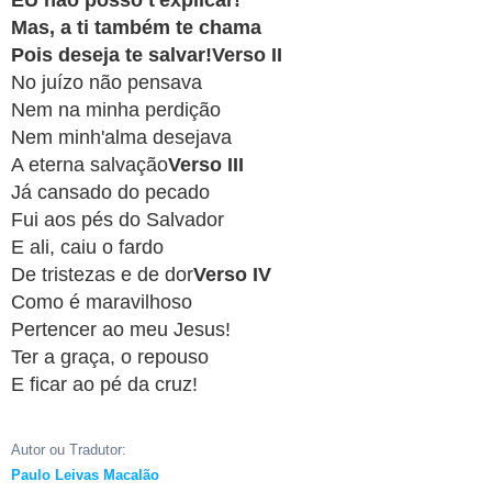
EU não posso t'explicar!
APP
Mas, a ti também te chama
WINDOWS
Pois deseja te salvar!Verso II
No juízo não pensava
Nem na minha perdição
Nem minh'alma desejava
A eterna salvação
Verso III
Já cansado do pecado
Fui aos pés do Salvador
E ali, caiu o fardo
De tristezas e de dor
Verso IV
Como é maravilhoso
Pertencer ao meu Jesus!
Ter a graça, o repouso
E ficar ao pé da cruz!
Autor ou Tradutor:
Paulo Leivas Macalão