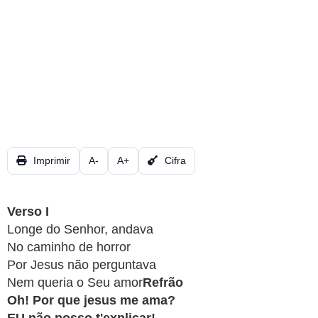
CRISTÃOS
TEORIA
MUSICAL
MINI
DOC
REVIEW
Imprimir
A-
A+
Cifra
PLAYBACK
Verso I
AUTORES
Longe do Senhor, andava
DA
No caminho de horror
HARPA
Por Jesus não perguntava
Nem queria o Seu amor
Refrão
LISTAS
Oh! Por que jesus me ama?