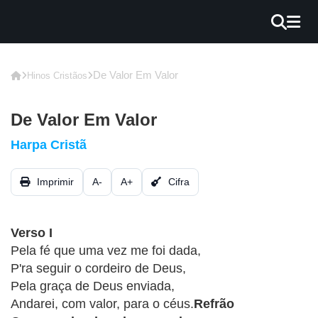
×
INÍCIO
De Valor Em Valor
Hinos Cristãos
BLOG
De Valor Em Valor
EBOOK
Harpa Cristã
GRÁTIS
Imprimir
A-
A+
Cifra
GUITAR
COVER
Verso I
CIFRA
Pela fé que uma vez me foi dada,
VÍDEO
P'ra seguir o cordeiro de Deus,
Pela graça de Deus enviada,
HINOS
Andarei, com valor, para o céus.
Refrão