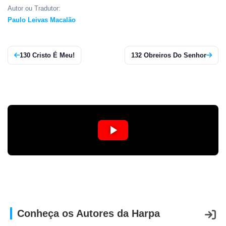
APP
Autor ou Tradutor:
Paulo Leivas Macalão
WINDOWS
130 Cristo É Meu!
132 Obreiros Do Senhor
Conheça os Autores da Harpa