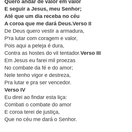
CRISTÃOS
Quero andar de valor em valor
E seguir a Jesus, meu Senhor;
TEORIA
Até que um dia receba no céu
MUSICAL
A coroa que me dará Deus.Verso II
De Deus quero vestir a armadura,
MINI
P'ra lutar com coragem e valor,
Pois aqui a peleja é dura,
DOC
Contra as hostes do vil tentador.
Verso III
Em Jesus eu farei mil proezas
REVIEW
No combate da fé e do amor;
Nele tenho vigor e destreza,
PLAYBACK
Verso IV
AUTORES
Eu direi ao findar esta liça:
DA
Combati o combate do amor
HARPA
E coroa terei de justiça,
Que no céu me dará o Senhor.
LISTAS