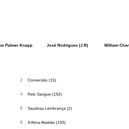
be Palmer Knapp
José Rodrigues (J.R)
William Char
2
Conversão (15)
4
Pelo Sangue (192)
6
Saudosa Lembrança (2)
8
A Alma Abatida (193)