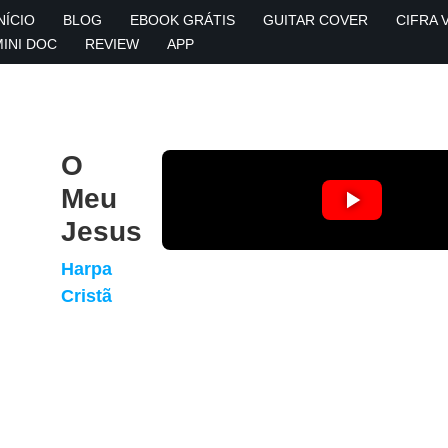
NÍCIO
BLOG
EBOOK GRÁTIS
GUITAR COVER
CIFRA 
MINI DOC
REVIEW
APP
O
Meu
Jesus
Harpa
Cristã