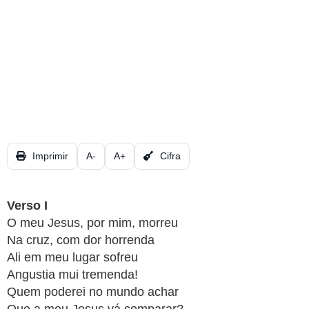
CRISTÃOS
TEORIA
MUSICAL
MINI
DOC
REVIEW
Imprimir
A-
A+
Cifra
PLAYBACK
Verso I
AUTORES
O meu Jesus, por mim, morreu
DA
Na cruz, com dor horrenda
HARPA
Ali em meu lugar sofreu
Angustia mui tremenda!
LISTAS
Quem poderei no mundo achar