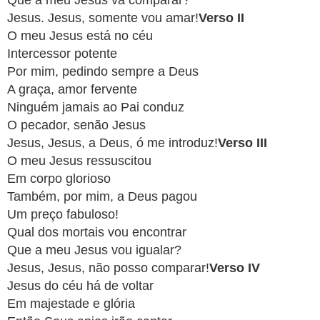
Que a meu Jesus vá comparar?
APP
Jesus. Jesus, somente vou amar!
Verso II
WINDOWS
O meu Jesus está no céu
Intercessor potente
Por mim, pedindo sempre a Deus
A graça, amor fervente
Ninguém jamais ao Pai conduz
O pecador, senão Jesus
Jesus, Jesus, a Deus, ó me introduz!
Verso III
O meu Jesus ressuscitou
Em corpo glorioso
Também, por mim, a Deus pagou
Um preço fabuloso!
Qual dos mortais vou encontrar
Que a meu Jesus vou igualar?
Jesus, Jesus, não posso comparar!
Verso IV
Jesus do céu há de voltar
Em majestade e glória