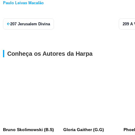
Paulo Leivas Macalão
207 Jerusalem Divina
209 A
Conheça os Autores da Harpa
Bruno Skolimowski (B.S)
Gloria Gaither (G.G)
Phoe