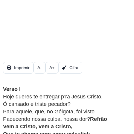
CRISTÃOS
TEORIA
MUSICAL
MINI
DOC
REVIEW
Imprimir
A-
A+
Cifra
PLAYBACK
Verso I
AUTORES
Hoje queres te entregar p’ra Jesus Cristo,
DA
Ó cansado e triste pecador?
HARPA
Para aquele, que, no Gólgota, foi visto
Padecendo nossa culpa, nossa dor?
Refrão
LISTAS
Vem a Cristo, vem a Cristo,