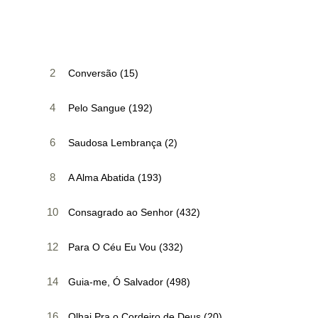
2
Conversão (15)
4
Pelo Sangue (192)
6
Saudosa Lembrança (2)
8
A Alma Abatida (193)
10
Consagrado ao Senhor (432)
12
Para O Céu Eu Vou (332)
14
Guia-me, Ó Salvador (498)
16
Olhai Pra o Cordeiro de Deus (20)