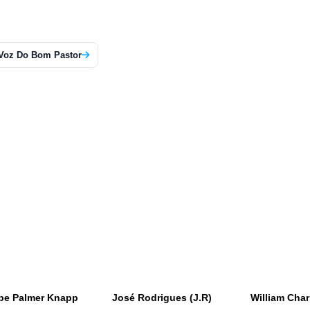
 Voz Do Bom Pastor
be Palmer Knapp
José Rodrigues (J.R)
William Char