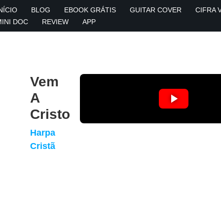
NÍCIO
BLOG
EBOOK GRÁTIS
GUITAR COVER
CIFRA 
MINI DOC
REVIEW
APP
Vem
A
Cristo
Harpa
Cristã