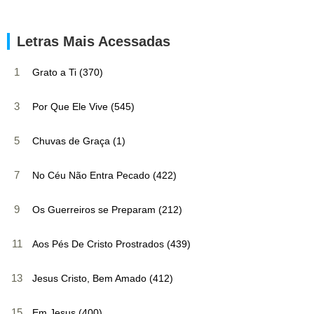
Letras Mais Acessadas
1
Grato a Ti (370)
3
Por Que Ele Vive (545)
5
Chuvas de Graça (1)
7
No Céu Não Entra Pecado (422)
9
Os Guerreiros se Preparam (212)
11
Aos Pés De Cristo Prostrados (439)
13
Jesus Cristo, Bem Amado (412)
15
Em Jesus (400)