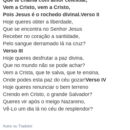
Que te chama com amor celestial;
APP
Vem a Cristo, vem a Cristo,
WINDOWS
Pois Jesus é o rochedo divinal.Verso II
Hoje queres obter a liberdade,
Que se encontra no Senhor Jesus
Receber no coração a santidade,
Verso III
Hoje queres desfrutar a paz divina,
Que no mundo não se pode achar?
Vem a Crista, que te salva, que te ensina,
Onde podes esta paz do céu gozar!
Hoje queres renunciar o bem terreno
Crendo em Cristo, o grande Salvador?
Queres vir após o meigo Nazareno,
Vê-Lo um dia lá no céu de resplendor?
Autor ou Tradutor: