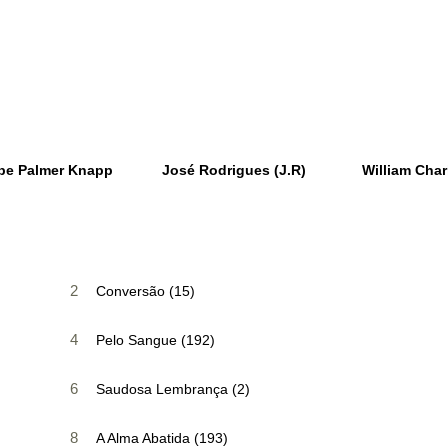
be Palmer Knapp
José Rodrigues (J.R)
William Char
2
Conversão (15)
4
Pelo Sangue (192)
6
Saudosa Lembrança (2)
8
A Alma Abatida (193)