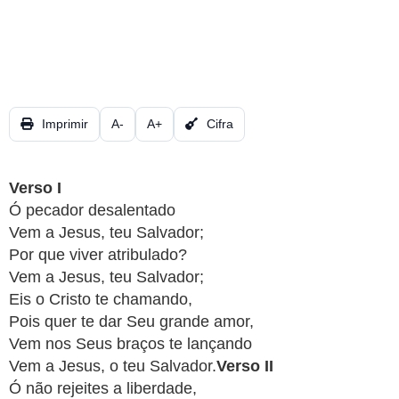
CRISTÃOS
TEORIA
MUSICAL
MINI
Imprimir
A-
A+
Cifra
DOC
REVIEW
Verso I
Ó pecador desalentado
PLAYBACK
Vem a Jesus, teu Salvador;
Por que viver atribulado?
AUTORES
Vem a Jesus, teu Salvador;
Eis o Cristo te chamando,
DA
Pois quer te dar Seu grande amor,
HARPA
Vem nos Seus braços te lançando
Vem a Jesus, o teu Salvador.
Verso II
LISTAS
Ó não rejeites a liberdade,