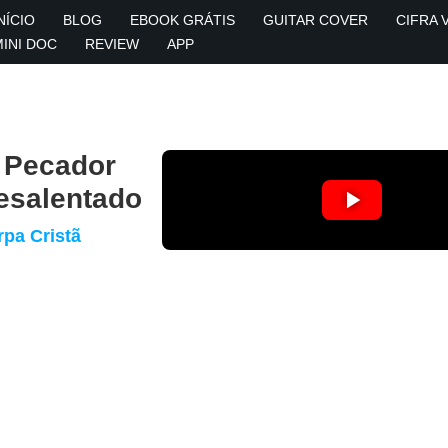
NÍCIO
BLOG
EBOOK GRÁTIS
GUITAR COVER
CIFRA 
MINI DOC
REVIEW
APP
 Pecador
esalentado
rpa Cristã