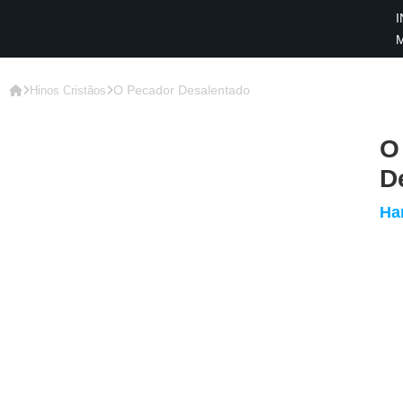
I
×
INÍCIO
O Pecador Desalentado
Hinos Cristãos
BLOG
O
EBOOK
D
GRÁTIS
Ha
GUITAR
COVER
CIFRA
VÍDEO
HINOS