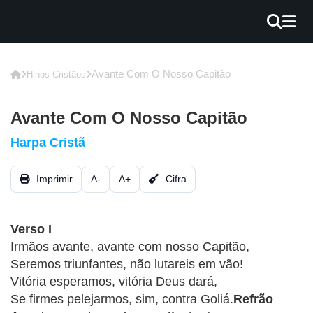
×
INÍCIO
Avante Com O Nosso Capitão
Hinos Cristãos
BLOG
Avante Com O Nosso Capitão
EBOOK
Harpa Cristã
GRÁTIS
Imprimir
A-
A+
Cifra
GUITAR
COVER
Verso I
CIFRA
Irmãos avante, avante com nosso Capitão,
VÍDEO
Seremos triunfantes, não lutareis em vão!
Vitória esperamos, vitória Deus dará,
HINOS
Se firmes pelejarmos, sim, contra Goliá.
Refrão