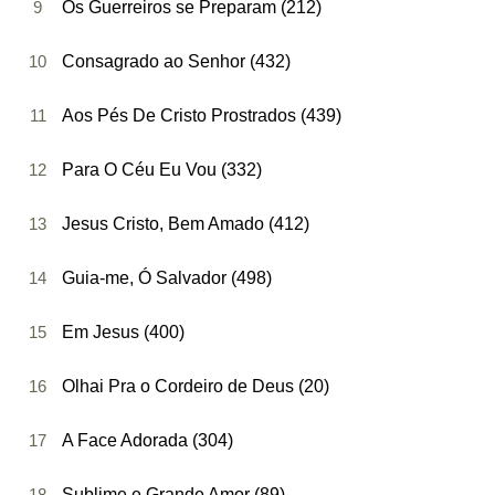
9
Os Guerreiros se Preparam (212)
10
Consagrado ao Senhor (432)
11
Aos Pés De Cristo Prostrados (439)
12
Para O Céu Eu Vou (332)
13
Jesus Cristo, Bem Amado (412)
14
Guia-me, Ó Salvador (498)
15
Em Jesus (400)
16
Olhai Pra o Cordeiro de Deus (20)
17
A Face Adorada (304)
18
Sublime e Grande Amor (89)