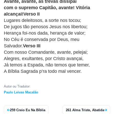
CRISTÃOS
Avante, avante, as trevas dissipai
com o supremo Capitão, avante! Vitória
TEORIA
alcançai!Verso II
MUSICAL
Lugares deleitosos, a sorte nos tocou;
De jugos tão penosos Jesus nos libertou;
MINI
Herança foi-nos dada, herança de valor;
No Céu é conservada por Deus, meu
DOC
Salvador.
Verso III
Com nosso Comandante, avante, pelejai;
REVIEW
Alegres, exultantes, por Cristo avançai,
Já temos a Espada, não temos que temer,
PLAYBACK
A Bíblia Sagrada p’ra todo mal vencer.
AUTORES
DA
Autor ou Tradutor:
HARPA
Paulo Leivas Macalão
LISTAS
259 Creio Eu Na Bíblia
261 Alma Triste, Abatida