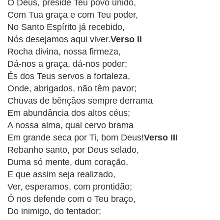
CRISTÃOS
Ó Deus, preside Teu povo unido,
Com Tua graça e com Teu poder,
TEORIA
No Santo Espírito já recebido,
MUSICAL
Nós desejamos aqui viver.
Verso II
Rocha divina, nossa firmeza,
MINI
Dá-nos a graça, dá-nos poder;
És dos Teus servos a fortaleza,
DOC
Onde, abrigados, não têm pavor;
Chuvas de bênçãos sempre derrama
REVIEW
Em abundância dos altos céus;
A nossa alma, qual cervo brama
PLAYBACK
Em grande seca por Ti, bom Deus!
Verso III
Rebanho santo, por Deus selado,
AUTORES
Duma só mente, dum coração,
DA
E que assim seja realizado,
HARPA
Ver, esperamos, com prontidão;
Ó nos defende com o Teu braço,
LISTAS
Do inimigo, do tentador;