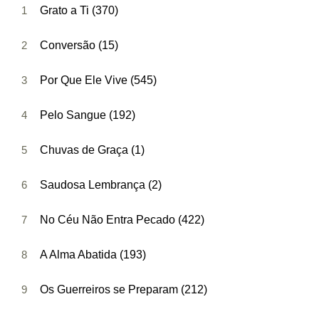
1
Grato a Ti (370)
2
Conversão (15)
3
Por Que Ele Vive (545)
4
Pelo Sangue (192)
5
Chuvas de Graça (1)
6
Saudosa Lembrança (2)
7
No Céu Não Entra Pecado (422)
8
A Alma Abatida (193)
9
Os Guerreiros se Preparam (212)