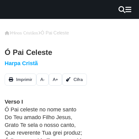
×
INÍCIO
Ó Pai Celeste
Hinos Cristãos
BLOG
Ó Pai Celeste
EBOOK
Harpa Cristã
GRÁTIS
Imprimir
A-
A+
Cifra
GUITAR
COVER
Verso I
CIFRA
Ó Pai celeste no nome santo
VÍDEO
Do Teu amado Filho Jesus,
Grato Te sela o nosso canto,
HINOS
Que reverente Tua grei produz;