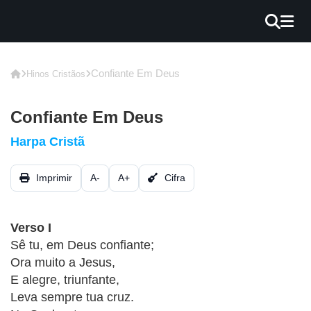
×
INÍCIO
Confiante Em Deus
Hinos Cristãos
BLOG
Confiante Em Deus
EBOOK
Harpa Cristã
GRÁTIS
Imprimir
A-
A+
Cifra
GUITAR
COVER
Verso I
CIFRA
Sê tu, em Deus confiante;
VÍDEO
Ora muito a Jesus,
E alegre, triunfante,
HINOS
Leva sempre tua cruz.