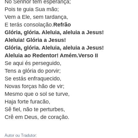
CRISTÃOS
No Senhor tem esperança;
Pois te guia Sua mão;
TEORIA
Vem a Ele, sem tardança,
MUSICAL
E terás consolação.
Refrão
Glória, glória. Aleluia, aleluia a Jesus!
MINI
Aleluia! Glória a Jesus!
Glória, glória. Aleluia, aleluia a Jesus!
DOC
Aleluia ao Redentor! Amém.Verso II
Se aqui és perseguido,
REVIEW
Tens a glória do porvir;
Se estás enfraquecido,
PLAYBACK
Novas forças hão de vir;
Mesmo que o sol se turve,
AUTORES
Haja forte furacão,
DA
Sê fiel, não te perturbes,
HARPA
Crê em Deus, de coração.
LISTAS
Autor ou Tradutor: