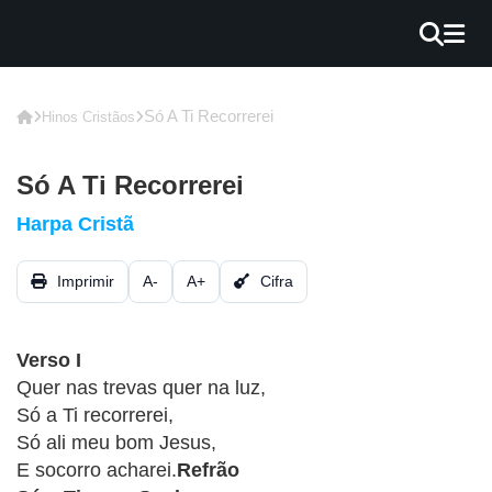
×
INÍCIO
Só A Ti Recorrerei
Hinos Cristãos
BLOG
Só A Ti Recorrerei
EBOOK
Harpa Cristã
GRÁTIS
Imprimir
A-
A+
Cifra
GUITAR
COVER
Verso I
CIFRA
Quer nas trevas quer na luz,
VÍDEO
Só a Ti recorrerei,
Só ali meu bom Jesus,
HINOS
E socorro acharei.
Refrão