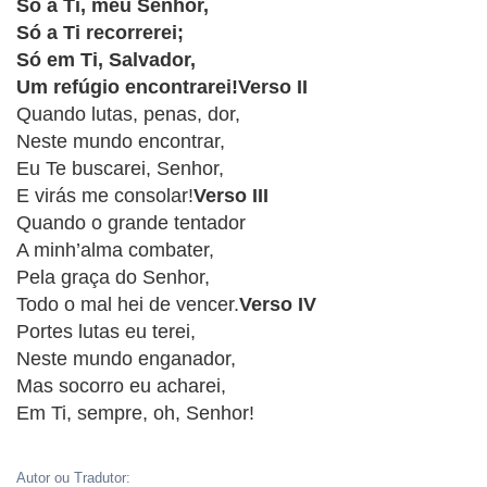
CRISTÃOS
Só a Ti, meu Senhor,
Só a Ti recorrerei;
TEORIA
Só em Ti, Salvador,
MUSICAL
Um refúgio encontrarei!Verso II
Quando lutas, penas, dor,
MINI
Neste mundo encontrar,
Eu Te buscarei, Senhor,
DOC
E virás me consolar!
Verso III
Quando o grande tentador
REVIEW
A minh’alma combater,
Pela graça do Senhor,
PLAYBACK
Todo o mal hei de vencer.
Verso IV
Portes lutas eu terei,
AUTORES
Neste mundo enganador,
DA
Mas socorro eu acharei,
HARPA
Em Ti, sempre, oh, Senhor!
LISTAS
Autor ou Tradutor: