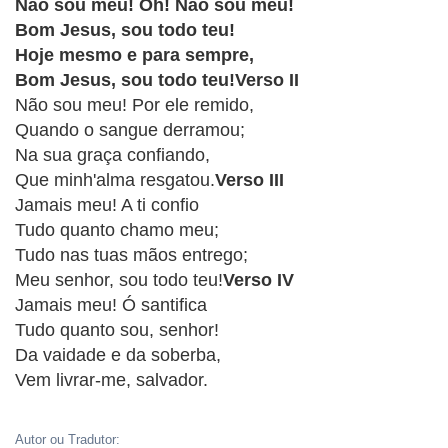
CRISTÃOS
Não sou meu! Oh! Não sou meu!
Bom Jesus, sou todo teu!
TEORIA
Hoje mesmo e para sempre,
MUSICAL
Bom Jesus, sou todo teu!Verso II
Não sou meu! Por ele remido,
MINI
Quando o sangue derramou;
Na sua graça confiando,
DOC
Que minh'alma resgatou.
Verso III
Jamais meu! A ti confio
REVIEW
Tudo quanto chamo meu;
Tudo nas tuas mãos entrego;
PLAYBACK
Meu senhor, sou todo teu!
Verso IV
Jamais meu! Ó santifica
AUTORES
Tudo quanto sou, senhor!
DA
Da vaidade e da soberba,
HARPA
Vem livrar-me, salvador.
LISTAS
Autor ou Tradutor: