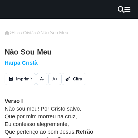
×
INÍCIO
Não Sou Meu
Hinos Cristãos
BLOG
Não Sou Meu
EBOOK
Harpa Cristã
GRÁTIS
Imprimir
A-
A+
Cifra
GUITAR
COVER
Verso I
CIFRA
Não sou meu! Por Cristo salvo,
VÍDEO
Que por mim morreu na cruz,
Eu confesso alegremente,
HINOS
Que pertenço ao bom Jesus.
Refrão