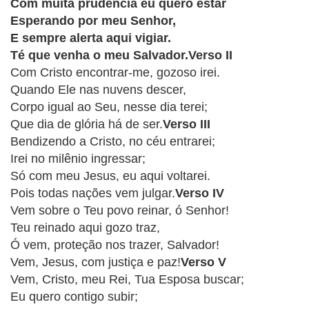
CRISTÃOS
Com muita prudência eu quero estar
Esperando por meu Senhor,
TEORIA
E sempre alerta aqui vigiar.
MUSICAL
Té que venha o meu Salvador.Verso II
Com Cristo encontrar-me, gozoso irei.
MINI
Quando Ele nas nuvens descer,
Corpo igual ao Seu, nesse dia terei;
DOC
Que dia de glória há de ser.
Verso III
Bendizendo a Cristo, no céu entrarei;
REVIEW
Irei no milênio ingressar;
Só com meu Jesus, eu aqui voltarei.
PLAYBACK
Pois todas nações vem julgar.
Verso IV
Vem sobre o Teu povo reinar, ó Senhor!
AUTORES
Teu reinado aqui gozo traz,
DA
Ó vem, proteção nos trazer, Salvador!
HARPA
Vem, Jesus, com justiça e paz!
Verso V
Vem, Cristo, meu Rei, Tua Esposa buscar;
LISTAS
Eu quero contigo subir;