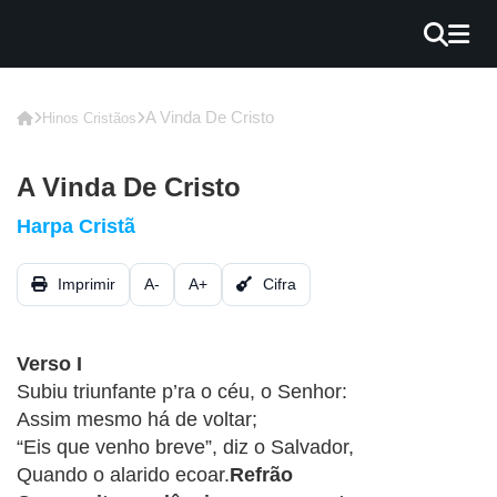
×
INÍCIO
A Vinda De Cristo
Hinos Cristãos
BLOG
A Vinda De Cristo
EBOOK
Harpa Cristã
GRÁTIS
Imprimir
A-
A+
Cifra
GUITAR
COVER
Verso I
CIFRA
Subiu triunfante p’ra o céu, o Senhor:
VÍDEO
Assim mesmo há de voltar;
“Eis que venho breve”, diz o Salvador,
HINOS
Quando o alarido ecoar.
Refrão