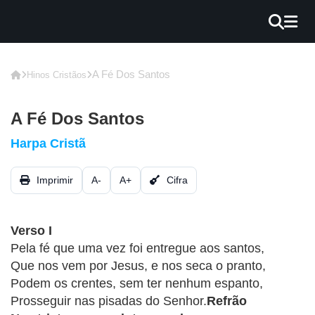
×
INÍCIO
A Fé Dos Santos
Hinos Cristãos
BLOG
A Fé Dos Santos
EBOOK
Harpa Cristã
GRÁTIS
Imprimir
A-
A+
Cifra
GUITAR
COVER
Verso I
CIFRA
Pela fé que uma vez foi entregue aos santos,
VÍDEO
Que nos vem por Jesus, e nos seca o pranto,
Podem os crentes, sem ter nenhum espanto,
HINOS
Prosseguir nas pisadas do Senhor.
Refrão