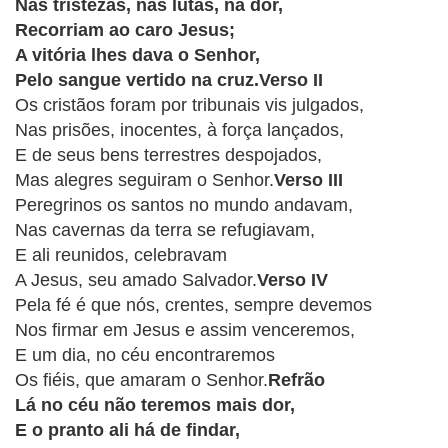
CRISTÃOS
Nas tristezas, nas lutas, na dor,
Recorriam ao caro Jesus;
TEORIA
A vitória lhes dava o Senhor,
MUSICAL
Pelo sangue vertido na cruz.Verso II
Os cristãos foram por tribunais vis julgados,
MINI
Nas prisões, inocentes, à força lançados,
E de seus bens terrestres despojados,
DOC
Mas alegres seguiram o Senhor.
Verso III
Peregrinos os santos no mundo andavam,
REVIEW
Nas cavernas da terra se refugiavam,
E ali reunidos, celebravam
PLAYBACK
A Jesus, seu amado Salvador.
Verso IV
Pela fé é que nós, crentes, sempre devemos
AUTORES
Nos firmar em Jesus e assim venceremos,
DA
E um dia, no céu encontraremos
HARPA
Os fiéis, que amaram o Senhor.
Refrão
Lá no céu não teremos mais dor,
LISTAS
E o pranto ali há de findar,