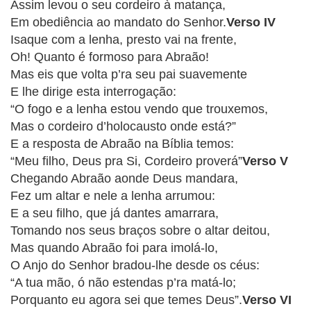
Assim levou o seu cordeiro à matança,
APP
Em obediência ao mandato do Senhor.
Verso IV
WINDOWS
Isaque com a lenha, presto vai na frente,
Oh! Quanto é formoso para Abraão!
Mas eis que volta p’ra seu pai suavemente
E lhe dirige esta interrogação:
“O fogo e a lenha estou vendo que trouxemos,
Mas o cordeiro d’holocausto onde está?”
E a resposta de Abraão na Bíblia temos:
“Meu filho, Deus pra Si, Cordeiro proverá”
Verso V
Chegando Abraão aonde Deus mandara,
Fez um altar e nele a lenha arrumou:
E a seu filho, que já dantes amarrara,
Tomando nos seus braços sobre o altar deitou,
Mas quando Abraão foi para imolá-lo,
O Anjo do Senhor bradou-lhe desde os céus:
“A tua mão, ó não estendas p’ra matá-lo;
Porquanto eu agora sei que temes Deus”.
Verso VI