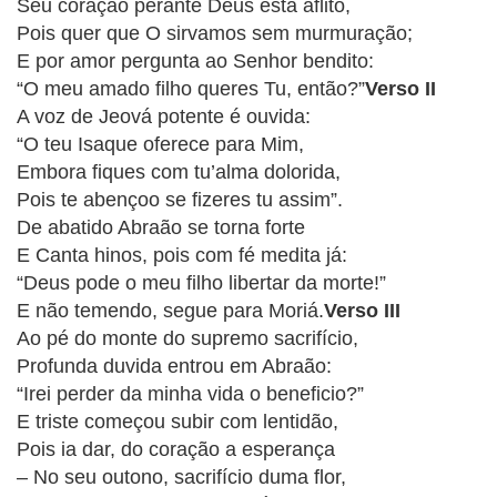
CRISTÃOS
Seu coração perante Deus está aflito,
Pois quer que O sirvamos sem murmuração;
TEORIA
E por amor pergunta ao Senhor bendito:
MUSICAL
“O meu amado filho queres Tu, então?”
Verso II
A voz de Jeová potente é ouvida:
MINI
“O teu Isaque oferece para Mim,
Embora fiques com tu’alma dolorida,
DOC
Pois te abençoo se fizeres tu assim”.
De abatido Abraão se torna forte
REVIEW
E Canta hinos, pois com fé medita já:
“Deus pode o meu filho libertar da morte!”
PLAYBACK
E não temendo, segue para Moriá.
Verso III
Ao pé do monte do supremo sacrifício,
AUTORES
Profunda duvida entrou em Abraão:
DA
“Irei perder da minha vida o beneficio?”
HARPA
E triste começou subir com lentidão,
Pois ia dar, do coração a esperança
LISTAS
– No seu outono, sacrifício duma flor,