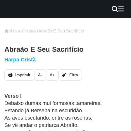
×
INÍCIO
Abraão E Seu Sacrifício
Hinos Cristãos
BLOG
Abraão E Seu Sacrifício
EBOOK
Harpa Cristã
GRÁTIS
Imprimir
A-
A+
Cifra
GUITAR
COVER
Verso I
CIFRA
Debaixo dumas mui formosas tamareiras,
VÍDEO
Estando já Berseba na escuridão.
As aves escutando, entre as roseiras,
HINOS
Se vê andar o patriarca Abraão.