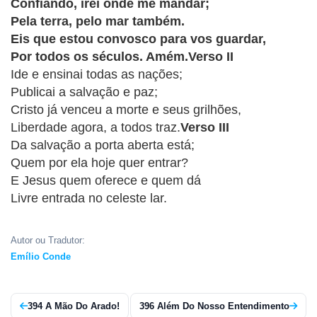
CRISTÃOS
Confiando, irei onde me mandar;
Pela terra, pelo mar também.
TEORIA
Eis que estou convosco para vos guardar,
MUSICAL
Por todos os séculos. Amém.Verso II
Ide e ensinai todas as nações;
MINI
Publicai a salvação e paz;
Cristo já venceu a morte e seus grilhões,
DOC
Liberdade agora, a todos traz.
Verso III
Da salvação a porta aberta está;
REVIEW
Quem por ela hoje quer entrar?
E Jesus quem oferece e quem dá
PLAYBACK
Livre entrada no celeste lar.
AUTORES
DA
Autor ou Tradutor:
HARPA
Emílio Conde
LISTAS
394 A Mão Do Arado!
396 Além Do Nosso Entendimento