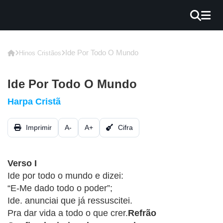
×
INÍCIO
Ide Por Todo O Mundo
Hinos Cristãos
BLOG
Ide Por Todo O Mundo
EBOOK
Harpa Cristã
GRÁTIS
Imprimir
A-
A+
Cifra
GUITAR
COVER
Verso I
CIFRA
Ide por todo o mundo e dizei:
VÍDEO
“E-Me dado todo o poder”;
Ide. anunciai que já ressuscitei.
HINOS
Pra dar vida a todo o que crer.
Refrão