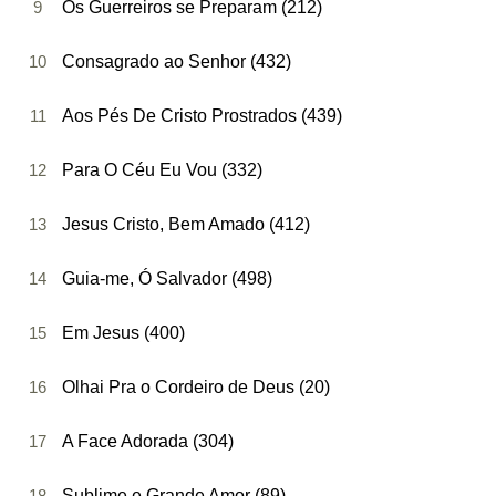
9
Os Guerreiros se Preparam (212)
10
Consagrado ao Senhor (432)
11
Aos Pés De Cristo Prostrados (439)
12
Para O Céu Eu Vou (332)
13
Jesus Cristo, Bem Amado (412)
14
Guia-me, Ó Salvador (498)
15
Em Jesus (400)
16
Olhai Pra o Cordeiro de Deus (20)
17
A Face Adorada (304)
18
Sublime e Grande Amor (89)