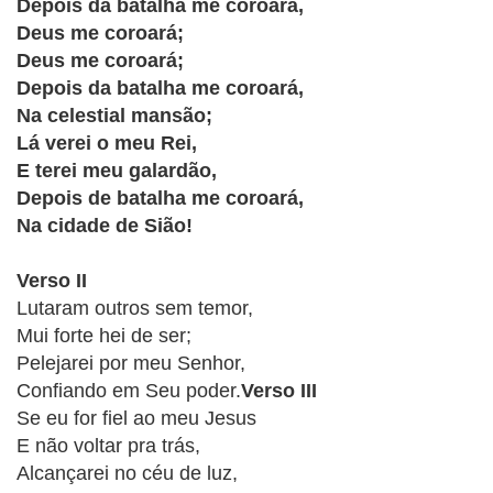
CRISTÃOS
Depois da batalha me coroará,
Deus me coroará;
TEORIA
Deus me coroará;
MUSICAL
Depois da batalha me coroará,
Na celestial mansão;
MINI
Lá verei o meu Rei,
E terei meu galardão,
DOC
Depois de batalha me coroará,
REVIEW
Verso II
PLAYBACK
Lutaram outros sem temor,
Mui forte hei de ser;
AUTORES
Pelejarei por meu Senhor,
DA
Confiando em Seu poder.
Verso III
HARPA
Se eu for fiel ao meu Jesus
E não voltar pra trás,
LISTAS
Alcançarei no céu de luz,