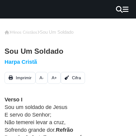
×
INÍCIO
Sou Um Soldado
Hinos Cristãos
BLOG
Sou Um Soldado
EBOOK
Harpa Cristã
GRÁTIS
Imprimir
A-
A+
Cifra
GUITAR
COVER
Verso I
CIFRA
Sou um soldado de Jesus
VÍDEO
E servo do Senhor;
Não temerei levar a cruz,
HINOS
Sofrendo grande dor.
Refrão