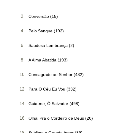
2
Conversão (15)
4
Pelo Sangue (192)
6
Saudosa Lembrança (2)
8
A Alma Abatida (193)
10
Consagrado ao Senhor (432)
12
Para O Céu Eu Vou (332)
14
Guia-me, Ó Salvador (498)
16
Olhai Pra o Cordeiro de Deus (20)
18
Sublime e Grande Amor (89)