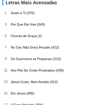
Letras Mais Acessadas
1
Grato a Ti (370)
3
Por Que Ele Vive (545)
5
Chuvas de Graça (1)
7
No Céu Não Entra Pecado (422)
9
Os Guerreiros se Preparam (212)
11
Aos Pés De Cristo Prostrados (439)
13
Jesus Cristo, Bem Amado (412)
15
Em Jesus (400)
17
A Face Adorada (304)