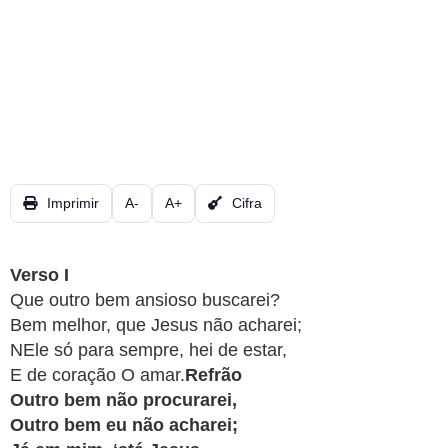
CRISTÃOS
TEORIA
MUSICAL
MINI
DOC
Imprimir
A-
A+
Cifra
REVIEW
PLAYBACK
Verso I
Que outro bem ansioso buscarei?
AUTORES
Bem melhor, que Jesus não acharei;
DA
NEle só para sempre, hei de estar,
HARPA
E de coração O amar.
Refrão
Outro bem não procurarei,
LISTAS
Outro bem eu não acharei;