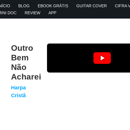
NÍCIO
BLOG
EBOOK GRÁTIS
GUITAR COVER
CIFRA 
MINI DOC
REVIEW
APP
Outro
Bem
Não
Acharei
Harpa
Cristã