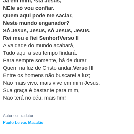
Já em mim, ‘stá Jesus,
APP
NEle só vou confiar.
WINDOWS
Quem aqui pode me saciar,
Neste mundo enganador?
Só Jesus, Jesus, só Jesus, Jesus,
Rei meu e fiei Senhor!Verso II
A vaidade do mundo acabará,
Tudo aqui a seu tempo findará;
Para sempre somente, há de durar
Quem na luz de Cristo andar.
Verso III
Entre os homens não buscarei a luz;
Não mais vivo, mais vive em mim Jesus;
Sua graça é bastante para mim,
Não terá no céu, mais fim!
Autor ou Tradutor:
Paulo Leivas Macalão