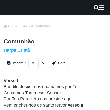
×
INÍCIO
Comunhão
Hinos Cristãos
BLOG
Comunhão
EBOOK
Harpa Cristã
GRÁTIS
Imprimir
A-
A+
Cifra
GUITAR
COVER
Verso I
CIFRA
Bendito Jesus, nós chamamos por Ti,
VÍDEO
Cercamos Tua mesa, Senhor;
Por Teu Paracleto nos preside aqui;
HINOS
Vem encher-nos de santo fervor.
Verso II