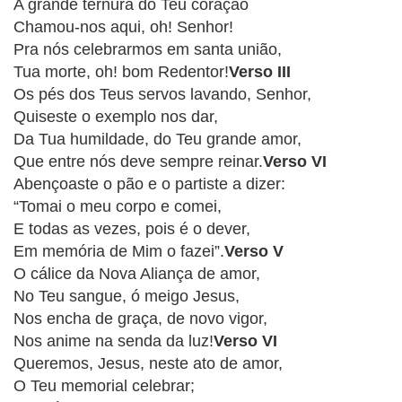
CRISTÃOS
A grande ternura do Teu coração
Chamou-nos aqui, oh! Senhor!
TEORIA
Pra nós celebrarmos em santa união,
MUSICAL
Tua morte, oh! bom Redentor!
Verso III
Os pés dos Teus servos lavando, Senhor,
MINI
Quiseste o exemplo nos dar,
Da Tua humildade, do Teu grande amor,
DOC
Que entre nós deve sempre reinar.
Verso VI
Abençoaste o pão e o partiste a dizer:
REVIEW
“Tomai o meu corpo e comei,
E todas as vezes, pois é o dever,
PLAYBACK
Em memória de Mim o fazei”.
Verso V
O cálice da Nova Aliança de amor,
AUTORES
No Teu sangue, ó meigo Jesus,
DA
Nos encha de graça, de novo vigor,
HARPA
Nos anime na senda da luz!
Verso VI
Queremos, Jesus, neste ato de amor,
LISTAS
O Teu memorial celebrar;