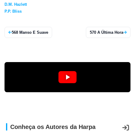
D.M. Hazlett
APP
P.P. Bliss
WINDOWS
568 Manso E Suave
570 A Última Hora
Conheça os Autores da Harpa