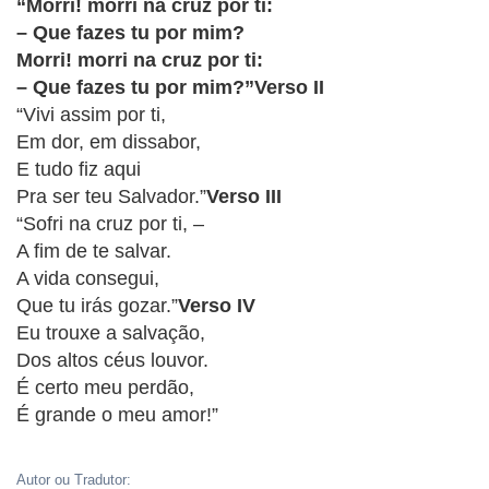
CRISTÃOS
“Morri! morri na cruz por ti:
– Que fazes tu por mim?
TEORIA
Morri! morri na cruz por ti:
MUSICAL
– Que fazes tu por mim?”Verso II
“Vivi assim por ti,
MINI
Em dor, em dissabor,
E tudo fiz aqui
DOC
Pra ser teu Salvador.”
Verso III
“Sofri na cruz por ti, –
REVIEW
A fim de te salvar.
A vida consegui,
PLAYBACK
Que tu irás gozar.”
Verso IV
Eu trouxe a salvação,
AUTORES
Dos altos céus louvor.
DA
É certo meu perdão,
HARPA
É grande o meu amor!”
LISTAS
Autor ou Tradutor: