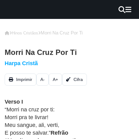
×
INÍCIO
Morri Na Cruz Por Ti
Hinos Cristãos
BLOG
Morri Na Cruz Por Ti
EBOOK
Harpa Cristã
GRÁTIS
Imprimir
A-
A+
Cifra
GUITAR
COVER
Verso I
CIFRA
“Morri na cruz por ti:
VÍDEO
Morri pra te livrar!
Meu sangue, ali, verti,
HINOS
E posso te salvar.”
Refrão