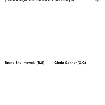
APP
WINDOWS
Bruno Skolimowski (B.S)
Gloria Gaither (G.G)