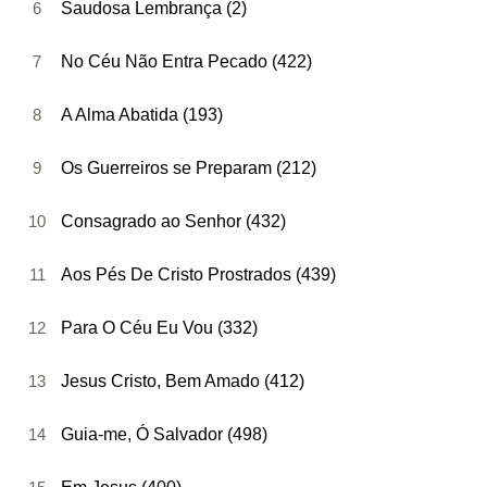
6
Saudosa Lembrança (2)
7
No Céu Não Entra Pecado (422)
8
A Alma Abatida (193)
9
Os Guerreiros se Preparam (212)
10
Consagrado ao Senhor (432)
11
Aos Pés De Cristo Prostrados (439)
12
Para O Céu Eu Vou (332)
13
Jesus Cristo, Bem Amado (412)
14
Guia-me, Ó Salvador (498)