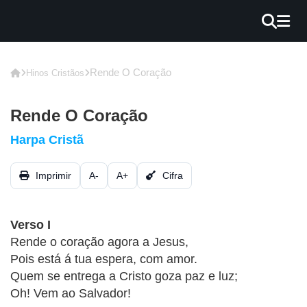
×
INÍCIO
Rende O Coração
Hinos Cristãos
BLOG
Rende O Coração
EBOOK
Harpa Cristã
GRÁTIS
Imprimir
A-
A+
Cifra
GUITAR
COVER
Verso I
CIFRA
Rende o coração agora a Jesus,
VÍDEO
Pois está á tua espera, com amor.
Quem se entrega a Cristo goza paz e luz;
HINOS
Oh! Vem ao Salvador!