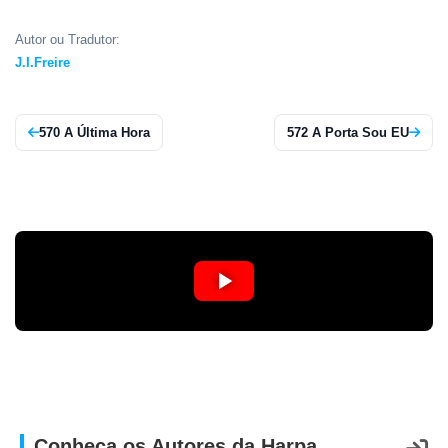
CRISTÃOS
Autor ou Tradutor:
TEORIA
J.I.Freire
MUSICAL
MINI
570 A Última Hora
572 A Porta Sou EU
DOC
REVIEW
PLAYBACK
AUTORES
DA
HARPA
LISTAS
Conheça os Autores da Harpa