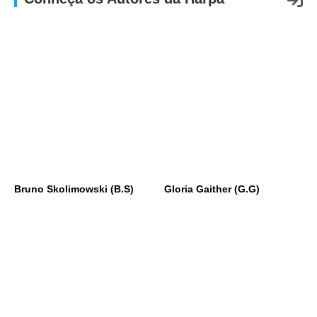
APP
WINDOWS
Bruno Skolimowski (B.S)
Gloria Gaither (G.G)