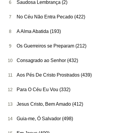
6
Saudosa Lembrança (2)
7
No Céu Não Entra Pecado (422)
8
A Alma Abatida (193)
9
Os Guerreiros se Preparam (212)
10
Consagrado ao Senhor (432)
11
Aos Pés De Cristo Prostrados (439)
12
Para O Céu Eu Vou (332)
13
Jesus Cristo, Bem Amado (412)
14
Guia-me, Ó Salvador (498)