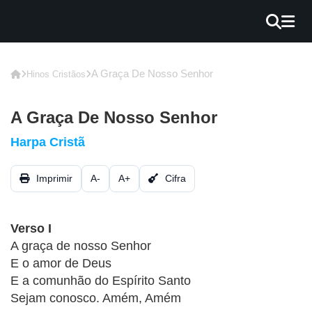
×
INÍCIO
A Graça De Nosso Senhor
Hinos Cristãos
BLOG
A Graça De Nosso Senhor
EBOOK
Harpa Cristã
GRÁTIS
Imprimir
A-
A+
Cifra
GUITAR
COVER
Verso I
CIFRA
A graça de nosso Senhor
VÍDEO
E o amor de Deus
E a comunhão do Espírito Santo
HINOS
Sejam conosco. Amém, Amém