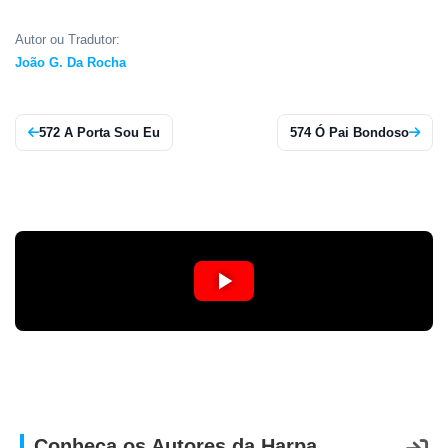
CRISTÃOS
Autor ou Tradutor:
TEORIA
João G. Da Rocha
MUSICAL
MINI
572 A Porta Sou Eu
574 Ó Pai Bondoso
DOC
REVIEW
PLAYBACK
AUTORES
DA
HARPA
LISTAS
Conheça os Autores da Harpa